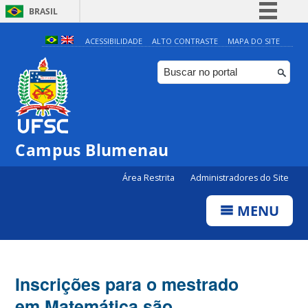
BRASIL
Simplifique!
ACESSIBILIDADE
ALTO CONTRASTE
MAPA DO SITE
Comunica BR
Participe
Acesso à informação
Legislação
Campus Blumenau
Canais
Área Restrita
Administradores do Site
MENU
Inscrições para o mestrado
em Matemática são