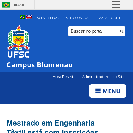
BRASIL
Simplifique!
ACESSIBILIDADE
ALTO CONTRASTE
MAPA DO SITE
Comunica BR
Participe
Acesso à informação
Legislação
Campus Blumenau
Canais
Área Restrita
Administradores do Site
MENU
Mestrado em Engenharia
Têxtil está com inscrições