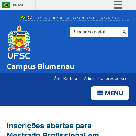
BRASIL
Simplifique!
ACESSIBILIDADE
ALTO CONTRASTE
MAPA DO SITE
Comunica BR
Participe
Acesso à informação
Legislação
Campus Blumenau
Canais
Área Restrita
Administradores do Site
MENU
Inscrições abertas para
Mestrado Profissional em