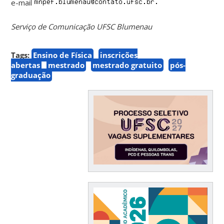
e-mail
Serviço de Comunicação UFSC Blumenau
Tags:
Ensino de Física
inscrições
abertas
mestrado
mestrado gratuito
pós-
graduação