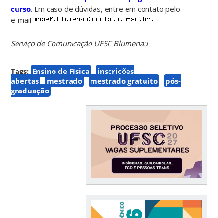
curso
. Em caso de dúvidas, entre em contato pelo
e-mail
Serviço de Comunicação UFSC Blumenau
Tags:
Ensino de Física
inscrições
abertas
mestrado
mestrado gratuito
pós-
graduação