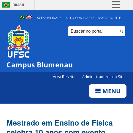
BRASIL
Simplifique!
ACESSIBILIDADE
ALTO CONTRASTE
MAPA DO SITE
Comunica BR
Participe
Acesso à informação
Legislação
Campus Blumenau
Canais
Área Restrita
Administradores do Site
MENU
Mestrado em Ensino de Física
celebra 10 anos com evento