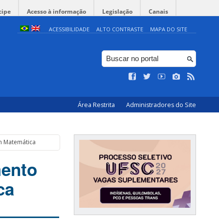
cipe
Acesso à informação
Legislação
Canais
ACESSIBILIDADE
ALTO CONTRASTE
MAPA DO SITE
Área Restrita
Administradores do Site
m Matemática
mento
ca