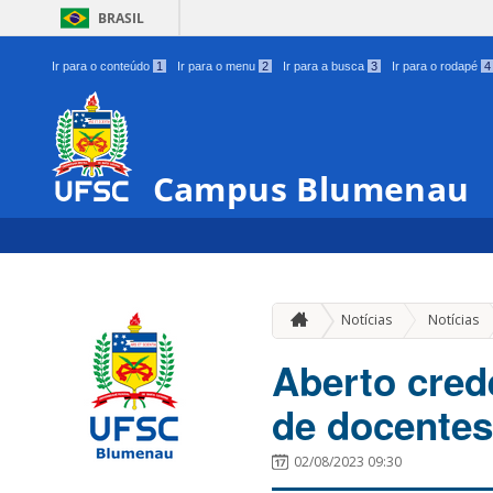
BRASIL
Ir para o conteúdo
1
Ir para o menu
2
Ir para a busca
3
Ir para o rodapé
4
Campus Blumenau
Notícias
Notícias
Aberto cred
de docente
02/08/2023 09:30