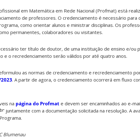
issional em Matemática em Rede Nacional (Profmat) está reali
ciamento de professores. O credenciamento é necessário para 
programa, como orientar alunos e ministrar disciplinas. Os profes
como permanentes, colaboradores ou visitantes.
essário ter título de doutor, de uma instituição de ensino e/ou 
o e o recredenciamento serão válidos por até quatro anos.
formulou as normas de credenciamento e recredenciamento po
/2023
. A partir de agora, o credenciamento ocorrerá em fluxo con
veis na
página do Profmat
e devem ser encaminhados ao e-mai
juntamente com a documentação solicitada na resolução. A aval
 Programa.
SC Blumenau