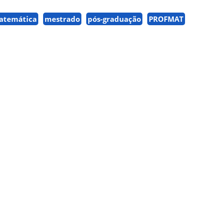
atemática
mestrado
pós-graduação
PROFMAT