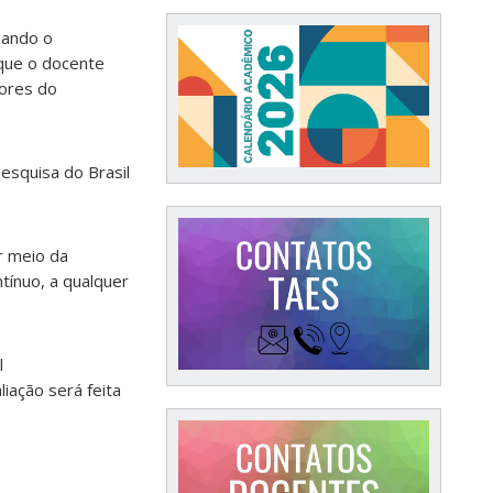
zando o
que o docente
sores do
pesquisa do Brasil
r meio da
tínuo, a qualquer
l
iação será feita