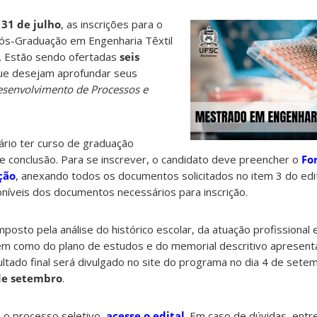
a
31 de julho
, as inscrições para o
s-Graduação em Engenharia Têxtil
 Estão sendo ofertadas
seis
ue desejam aprofundar seus
senvolvimento de Processos e
ário ter curso de graduação
e conclusão. Para se inscrever, o candidato deve preencher o
Fo
ção
, anexando todos os documentos solicitados no item 3 do edi
oníveis dos documentos necessários para inscrição.
posto pela análise do histórico escolar, da atuação profissional 
 bem como do plano de estudos e do memorial descritivo apresen
ltado final será divulgado no site do programa no dia 4 de setemb
de setembro
.
 o processo seletivo,
acesse o edital
. Em caso de dúvidas, entr