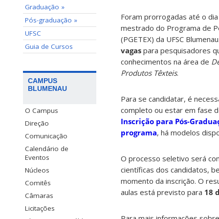
Graduação »
Foram prorrogadas até o di
Pós-graduação »
mestrado do Programa de Pó
UFSC
(PGETEX) da UFSC Blumenau.
Guia de Cursos
vagas
para pesquisadores q
conhecimentos na área de
De
Produtos Têxteis
.
CAMPUS
BLUMENAU
Para se candidatar, é necess
completo ou estar em fase d
O Campus
Inscrição para Pós-Gradua
Direção
programa
, há modelos disp
Comunicação
Calendário de
Eventos
O processo seletivo será com
científicas dos candidatos,
Núcleos
momento da inscrição. O resu
Comitês
aulas está previsto para
18 
Câmaras
Licitações
Para mais informações sobre