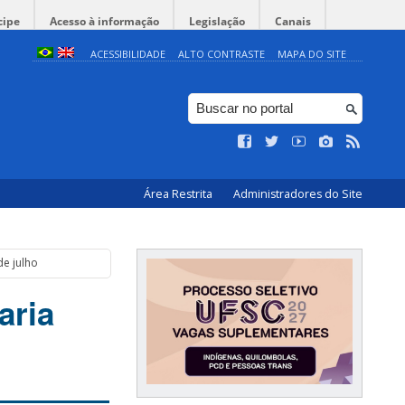
cipe
Acesso à informação
Legislação
Canais
ACESSIBILIDADE
ALTO CONTRASTE
MAPA DO SITE
Área Restrita
Administradores do Site
de julho
aria