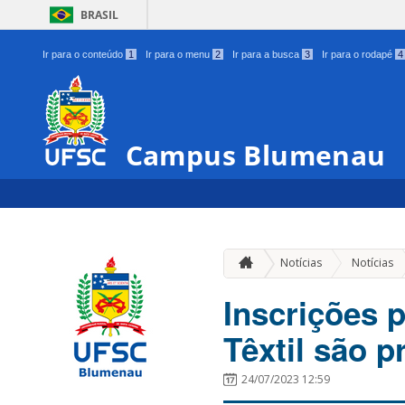
BRASIL
Ir para o conteúdo
1
Ir para o menu
2
Ir para a busca
3
Ir para o rodapé
4
Campus Blumenau
Notícias
Notícias
Inscrições 
Têxtil são p
24/07/2023 12:59