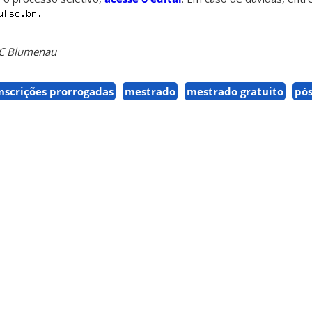
SC Blumenau
nscrições prorrogadas
mestrado
mestrado gratuito
pó