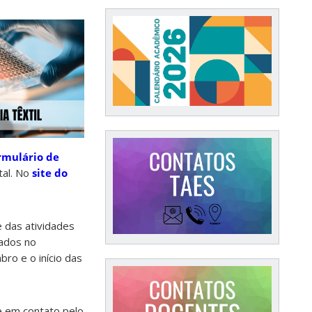
rmulário de
tal. No
site do
e das atividades
tados no
ro e o início das
e em contato pelo