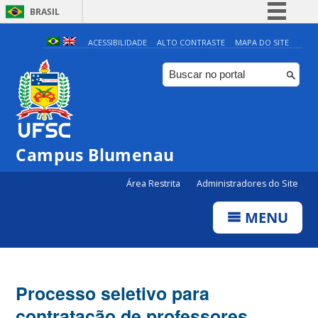
BRASIL
Simplifique!
ACESSIBILIDADE
ALTO CONTRASTE
MAPA DO SITE
Comunica BR
Participe
Acesso à informação
Legislação
Campus Blumenau
Canais
Área Restrita
Administradores do Site
MENU
Processo seletivo para
contratação de professores