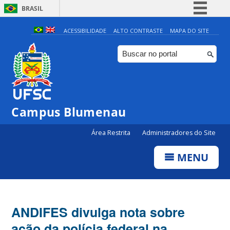
BRASIL
Simplifique!
ACESSIBILIDADE
ALTO CONTRASTE
MAPA DO SITE
Comunica BR
Participe
Acesso à informação
Legislação
Campus Blumenau
Canais
Área Restrita
Administradores do Site
MENU
ANDIFES divulga nota sobre
ação da polícia federal na