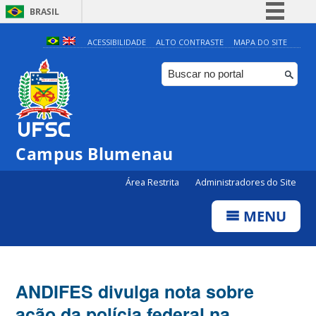
BRASIL
Simplifique!
ACESSIBILIDADE
ALTO CONTRASTE
MAPA DO SITE
Comunica BR
Participe
Acesso à informação
Legislação
Campus Blumenau
Canais
Área Restrita
Administradores do Site
MENU
ANDIFES divulga nota sobre
ação da polícia federal na