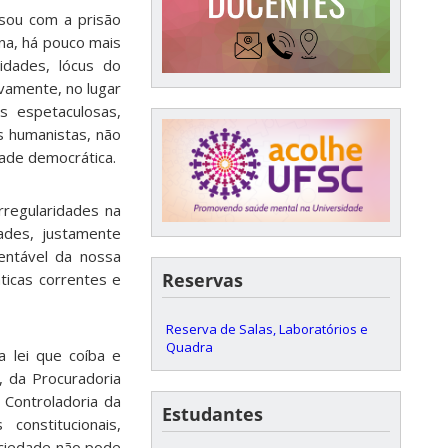
ssou com a prisão
ina, há pouco mais
idades, lócus do
ivamente, no lugar
s espetaculosas,
s humanistas, não
dade democrática.
rregularidades na
ades, justamente
entável da nossa
Reservas
ticas correntes e
Reserva de Salas, Laboratórios e
Quadra
 lei que coíba e
, da Procuradoria
e Controladoria da
Estudantes
onstitucionais,
sociedade não pode