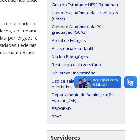
Guia do Estudante UFSC Blumenau
Controle Acadêmico da Graduação
(CAGR)
 a comunidade da
Controle Acadêmico da Pós-
idores, ao mesmo
graduação (CAPG)
das por órgãos e
Portal de Estágios
rsidades Federais,
Assistência Estudantil
ntismo no Brasil.
Núcleo Pedagógico
Restaurante Universitário
Biblioteca Universitária
Uso de salas aos finais de semana
e feriados
Departamento de Administração
Escolar (DAE)
PROGRAD
PRAE
Servidores