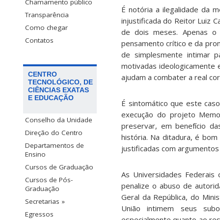
Chamamento público
É notória a ilegalidade da 
Transparência
injustificada do Reitor Luiz 
Como chegar
de dois meses. Apenas o d
Contatos
pensamento crítico e da prom
de simplesmente intimar p
motivadas ideologicamente 
CENTRO
ajudam a combater a real co
TECNOLÓGICO, DE
CIÊNCIAS EXATAS
E EDUCAÇÃO
É sintomático que este cas
execução do projeto Memori
Conselho da Unidade
preservar, em benefício da
Direção do Centro
história. Na ditadura, é bo
Departamentos de
justificadas com argumentos
Ensino
Cursos de Graduação
As Universidades Federais 
Cursos de Pós-
penalize o abuso de autorid
Graduação
Geral da República, do Minis
Secretarias »
União intimem seus subor
Egressos
especialmente quanto ao resp