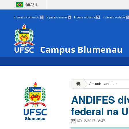
BRASIL
Ir para o conteúdo
1
Ir para o menu
2
Ir para a busca
3
Ir para o rodapé
4
Campus Blumenau
Assunto: andifes
ANDIFES div
federal na
07/12/2017 18:47