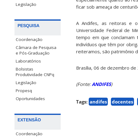
Legislação
ficar sob ameaça de centuriõ
A Andifes, as reitoras e 
PESQUISA
Universidade Federal de Mi
tempo em que conclamam tod
Coordenação
indivíduos que têm por obrig
Câmara de Pesquisa
reiteramos, são patrimônio da
e Pós-Graduação
Laboratórios
Brasília, 06 de dezembro de
Bolsistas
Produtividade CNPq
Legislação
(Fonte:
ANDIFES
)
Propesq
Oportunidades
Tags:
andifes
docentes
EXTENSÃO
Coordenação