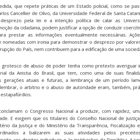
medida, que repete práticas de um Estado policial, como se pa
Carlos Cancellier de Olivo, da Universidade Federal de Santa Catar
esprezo pela lei e a intenção política de calar as Univers
oção da cidadania, podem justificar a opção de conduzir coercit
ara prestar as informações eventualmente necessárias. Açõe
e nomeadas com ironia para demonstrar o desprezo por valore
rrupção do País, nem contribuem para a edificação de uma socie
o grotesco de abuso de poder tenha como pretexto averiguar i
al da Anistia do Brasil, que tem, como uma de suas finalid
s gerações atuais e futuras, a lembrança de um período lam
m lembrar, o arbítrio e o abuso de autoridade eram, também, prá
 estapafúrdios.
conclamam o Congresso Nacional a produzir, com rapidez, uma
ade. E exigem que os titulares do Conselho Nacional de Justiça
tério da Justiça e do Ministério da Transparência, Fiscalização 
dinados a balizarem as suas atividades pelos preceitos c
eito aos direitos individuais e às instituições da República. A 