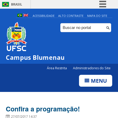
BRASIL
Simplifique!
ACESSIBILIDADE
ALTO CONTRASTE
MAPA DO SITE
Comunica BR
Participe
Acesso à informação
Legislação
Campus Blumenau
Canais
Área Restrita
Administradores do Site
MENU
Confira a programação!
27/07/2017 14:37