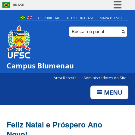
BRASIL
Simplifique!
ACESSIBILIDADE
ALTO CONTRASTE
MAPA DO SITE
Comunica BR
Participe
Acesso à informação
Legislação
Campus Blumenau
Canais
Área Restrita
Administradores do Site
MENU
Feliz Natal e Próspero Ano
Novo!