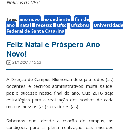
Notícias da UFSC.
Tags:
ano novo
expediente
fim de
ano
natal
recesso
ufsc
ufscbnu
Universidade
Federal de Santa Catarina
Feliz Natal e Próspero Ano
Novo!
21/12/2017 15:53
A Direção do Campus Blumenau deseja a todos (as)
docentes e técnicos-administrativos muita saúde,
paz e sucesso nesse final de ano. Que 2018 seja
estratégico para a realização dos sonhos de cada
um dos nossos (as) servidores (as).
Sabemos que, desde a criação do campus, as
condições para a plena realização das missões