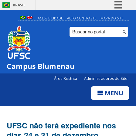
BRASIL
Simplifique!
ACESSIBILIDADE
ALTO CONTRASTE
MAPA DO SITE
Comunica BR
Participe
Acesso à informação
Legislação
Campus Blumenau
Canais
Área Restrita
Administradores do Site
MENU
UFSC não terá expediente nos
dias 24 e 31 de dezembro