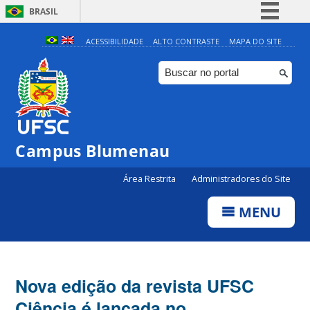
BRASIL
Simplifique!
ACESSIBILIDADE
ALTO CONTRASTE
MAPA DO SITE
Comunica BR
Participe
Acesso à informação
Legislação
Campus Blumenau
Canais
Área Restrita
Administradores do Site
MENU
Nova edição da revista UFSC
Ciência é lançada no