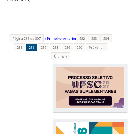
Página 286 de 307
« Primeiro
‹ Anterior
282
283
284
285
286
287
288
289
290
Próximo ›
Última »