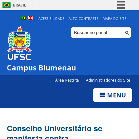
BRASIL
Simplifique!
ACESSIBILIDADE
ALTO CONTRASTE
MAPA DO SITE
Comunica BR
Participe
Acesso à informação
Legislação
Campus Blumenau
Canais
Área Restrita
Administradores do Site
MENU
Conselho Universitário se
manifesta contra