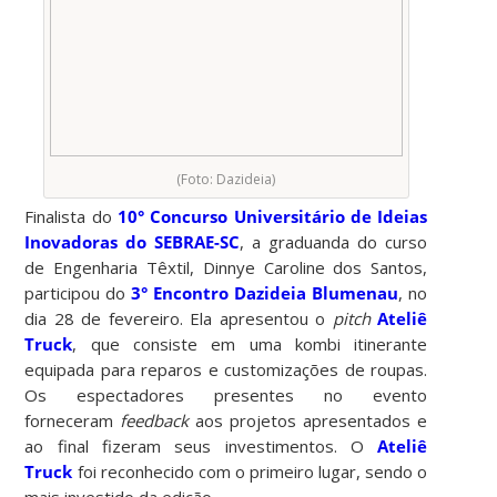
(Foto: Dazideia)
Finalista do
10° Concurso Universitário de Ideias
Inovadoras do SEBRAE-SC
, a graduanda do curso
de Engenharia Têxtil, Dinnye Caroline dos Santos,
participou do
3° Encontro Dazideia Blumenau
, no
dia 28 de fevereiro. Ela apresentou o
pitch
Ateliê
Truck
, que consiste em uma kombi itinerante
equipada para reparos e customizações de roupas.
Os espectadores presentes no evento
forneceram
feedback
aos projetos apresentados e
ao final fizeram seus investimentos. O
Ateliê
Truck
foi reconhecido com o primeiro lugar, sendo o
mais investido da edição.