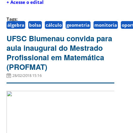
+ Acesse o edital
Tags:
álgebra
bolsa
cálculo
geometria
monitoria
opor
UFSC Blumenau convida para
aula inaugural do Mestrado
Profissional em Matemática
(PROFMAT)
28/02/2018 15:16