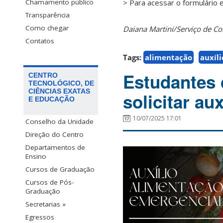
> Para acessar o formulário 
Chamamento público
Transparência
Como chegar
Daiana Martini/Serviço de 
Contatos
Tags:
alimentação
auxíl
Estudantes
CENTRO
TECNOLÓGICO, DE
CIÊNCIAS EXATAS
solicitar au
E EDUCAÇÃO
10/07/2025 17:01
Conselho da Unidade
Direção do Centro
Departamentos de
Ensino
Cursos de Graduação
Cursos de Pós-
Graduação
Secretarias »
Egressos