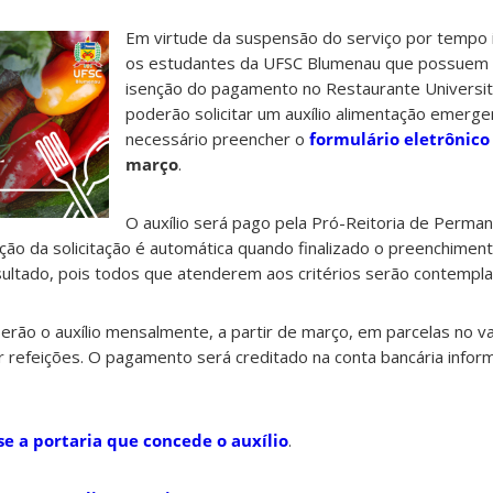
Em virtude da suspensão do serviço por tempo 
os estudantes da UFSC Blumenau que possuem o
isenção do pagamento no Restaurante Universit
poderão solicitar um auxílio alimentação emergenc
necessário preencher o
formulário eletrônico
março
.
O auxílio será pago pela Pró-Reitoria de Perma
ação da solicitação é automática quando finalizado o preenchiment
sultado, pois todos que atenderem aos critérios serão contempl
rão o auxílio mensalmente, a partir de março, em parcelas no v
r refeições. O pagamento será creditado na conta bancária info
se a portaria que concede o auxílio
.