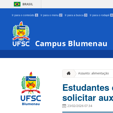
BRASIL
Ir para o conteúdo
1
Ir para o menu
2
Ir para a busca
3
Ir para o rodapé
4
Campus Blumenau
Assunto: alimentação
Estudantes
solicitar au
23/02/2026 07:34