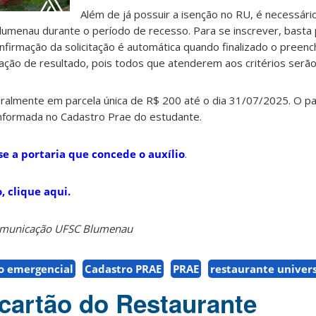
Além de já possuir a isenção no RU, é necessár
menau durante o período de recesso. Para se inscrever, basta
onfirmação da solicitação é automática quando finalizado o preen
cação de resultado, pois todos que atenderem aos critérios serã
tegralmente em parcela única de R$ 200 até o dia 31/07/2025. O 
informada no Cadastro Prae do estudante.
se a portaria que concede o auxílio
.
, clique aqui.
Comunicação UFSC Blumenau
io emergencial
Cadastro PRAE
PRAE
restaurante univers
cartão do Restaurante