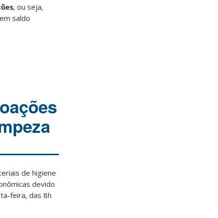
ções
, ou seja,
sem saldo
doações
limpeza
riais de higiene
conômicas devido
a-feira, das 8h