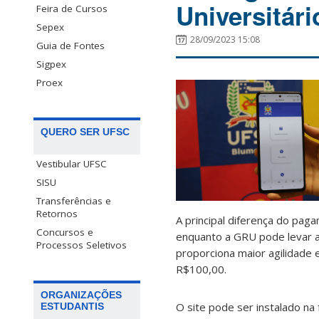
Universitári
Feira de Cursos
Sepex
28/09/2023 15:08
Guia de Fontes
Sigpex
Proex
QUERO SER UFSC
Vestibular UFSC
SISU
Transferências e
Retornos
A principal diferença do pag
Concursos e
enquanto a GRU pode levar a
Processos Seletivos
proporciona maior agilidade 
R$100,00.
ORGANIZAÇÕES
O site pode ser instalado na 
ESTUDANTIS