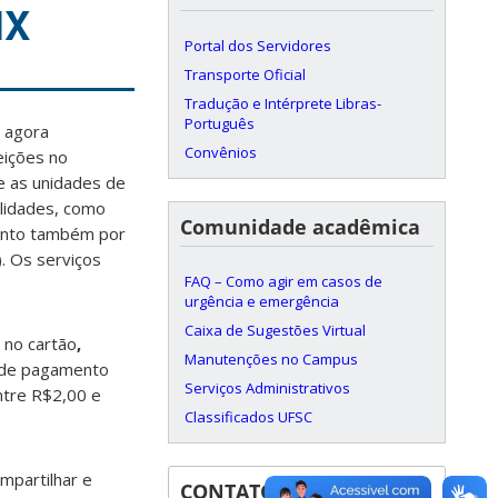
IX
Portal dos Servidores
Transporte Oficial
Tradução e Intérprete Libras-
Português
) agora
Convênios
eições no
e as unidades de
lidades, como
Comunidade acadêmica
mento também por
. Os serviços
FAQ – Como agir em casos de
urgência e emergência
Caixa de Sugestões Virtual
no cartão
,
Manutenções no Campus
a de pagamento
Serviços Administrativos
ntre R$2,00 e
Classificados UFSC
ompartilhar e
CONTATOS