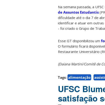
Na semana passada, a UFSC 
de Assuntos Estudantis
(PR
dificuldade até o dia 7 de ab
identificar e atuar em outra
- foi criado o Grupo de Trab
Esse GT disponibilizou um
fo
O formulário ficará disponív
Restaurante Universitário (R
(Daiana Martini/Comitê de 
Tags:
alimentação
assist
UFSC Blume
satisfação 