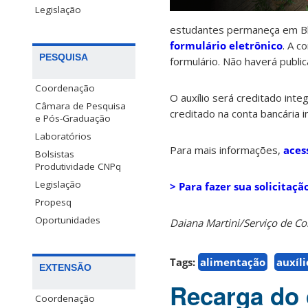
Legislação
estudantes permaneça em Blu
formulário eletrônico
. A c
PESQUISA
formulário. Não haverá publi
Coordenação
O auxílio será creditado in
Câmara de Pesquisa
creditado na conta bancária 
e Pós-Graduação
Laboratórios
Para mais informações,
aces
Bolsistas
Produtividade CNPq
Legislação
> Para fazer sua solicitação
Propesq
Oportunidades
Daiana Martini/Serviço de 
Tags:
alimentação
auxíl
EXTENSÃO
Recarga do 
Coordenação