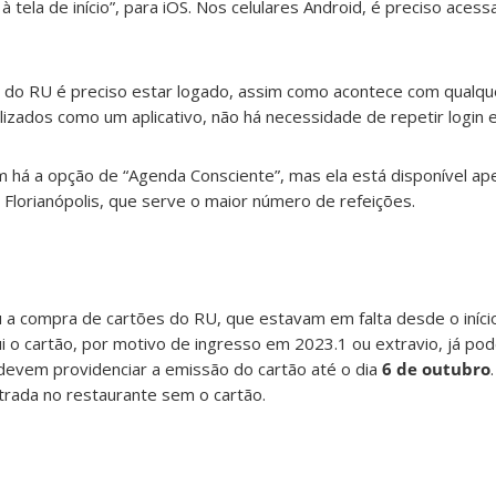
 à tela de início”, para iOS. Nos celulares Android, é preciso aces
s do RU é preciso estar logado, assim como acontece com qualqu
lizados como um aplicativo, não há necessidade de repetir login
á a opção de “Agenda Consciente”, mas ela está disponível ap
Florianópolis, que serve o maior número de refeições.
 compra de cartões do RU, que estavam em falta desde o iníci
i o cartão, por motivo de ingresso em 2023.1 ou extravio, já po
devem providenciar a emissão do cartão até o dia
6 de outubro
trada no restaurante sem o cartão.