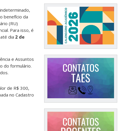
indeterminado,
 benefício da
ário (RU)
ial. Para isso, é
até dia
2 de
nência e Assuntos
o do formulário.
ados.
alor de R$ 300,
rmada no Cadastro