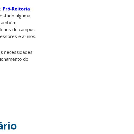
da
Pró-Reitoria
ifestado alguma
e também
 alunos do campus
fessores e alunos.
is necessidades.
ncionamento do
ário