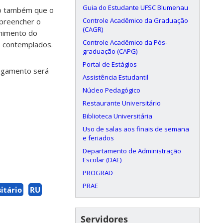
Guia do Estudante UFSC Blumenau
io também que o
Controle Acadêmico da Graduação
 preencher o
(CAGR)
chimento do
Controle Acadêmico da Pós-
o contemplados.
graduação (CAPG)
Portal de Estágios
pagamento será
Assistência Estudantil
Núcleo Pedagógico
Restaurante Universitário
Biblioteca Universitária
Uso de salas aos finais de semana
e feriados
Departamento de Administração
Escolar (DAE)
PROGRAD
PRAE
itário
RU
Servidores