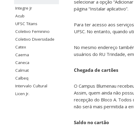
selecionar a opção “Adicionar
Integre Jr
página “Instalar aplicativo”.
Acub
UFSC Titans
Para ter acesso aos serviço
UFSC. No entanto, quando uti
Coletivo Feminino
Coletivo Diversidade
Catex
No mesmo endereço também h
usuários do RU Trindade, em 
Caema
Caneca
Chegada de cartões
Calmat
Calbeq
O Campus Blumenau recebeu a
Intervalo Cultural
Assim, quem ainda não possu
Licen Jr.
recepção do Bloco A. Todos 
não será mais permitida a en
Saldo no cartão