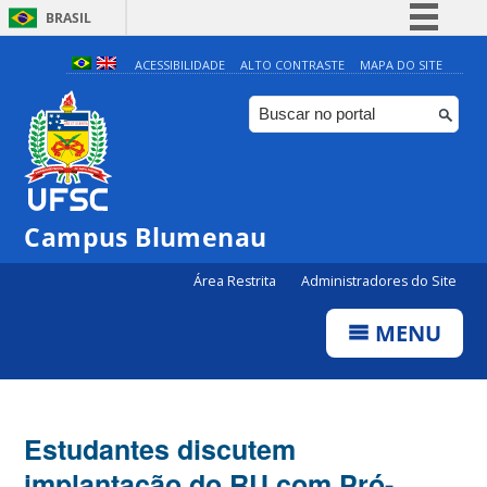
BRASIL
Simplifique!
ACESSIBILIDADE
ALTO CONTRASTE
MAPA DO SITE
Comunica BR
Participe
Acesso à informação
Legislação
Campus Blumenau
Canais
Área Restrita
Administradores do Site
MENU
Estudantes discutem
implantação do RU com Pró-