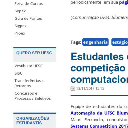
periodicamente, em sua
pág
Feira de Cursos
Sepex
(
Comunicação UFSC Blumen
Guia de Fontes
Sigpex
Proex
Tags:
engenharia
estágio
Estudantes
QUERO SER UFSC
competição 
Vestibular UFSC
SISU
computacio
Transferências e
Retornos
13/11/2017 15:15
Concursos e
Processos Seletivos
Equipe de estudantes do c
Automação da UFSC Blu
ORGANIZAÇÕES
Mauri Ferrandin, conquis
ESTUDANTIS
Systems Competition 2017