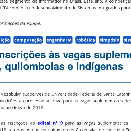
ste segmento de informática no Brasil. Este ano, a competiçã
ITA com foco no desenvolvimento de Sistemas Integrados para A
ormações da equipe)
ição
computação
engenharia
robótica
simpósio
si
nscrições às vagas suplem
, quilombolas e indígenas
estibular (Coperve) da Universidade Federal de Santa Catarin
inscrições ao processo seletivo para as vagas suplementares de
 ao ano letivo de 2018.
as inscrições ao
edital nº 9
para as vagas suplementares 
18, a todos os que concluíram ou estão em vias de concluir o En