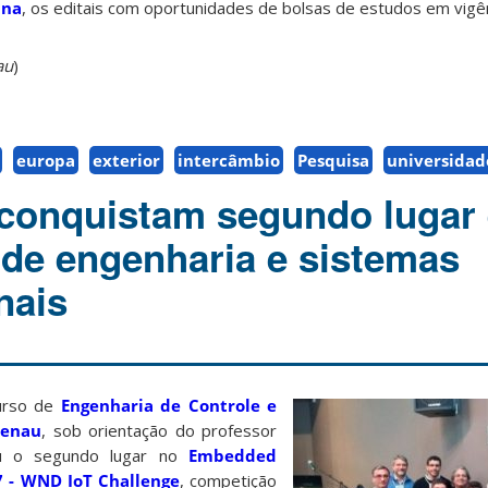
ina
, os editais com oportunidades de bolsas de estudos em vigên
au
)
europa
exterior
intercâmbio
Pesquisa
universidad
 conquistam segundo lugar
de engenharia e sistemas
nais
urso de
Engenharia de Controle e
menau
, sob orientação do professor
tou o segundo lugar no
Embedded
 - WND IoT Challenge
, competição