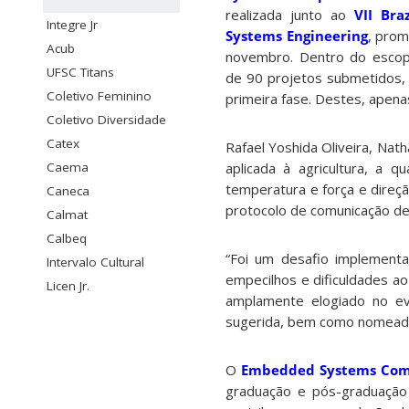
realizada junto ao
VII Br
Integre Jr
Systems Engineering
, prom
Acub
novembro. Dentro do escopo
UFSC Titans
de 90 projetos submetidos,
Coletivo Feminino
primeira fase. Destes, apena
Coletivo Diversidade
Catex
Rafael Yoshida Oliveira, Nat
Caema
aplicada à agricultura, a 
temperatura e força e direçã
Caneca
protocolo de comunicação de
Calmat
Calbeq
“Foi um desafio implementa
Intervalo Cultural
empecilhos e dificuldades ao
Licen Jr.
amplamente elogiado no ev
sugerida, bem como nomeado
O
Embedded Systems Comp
graduação e pós-graduação 