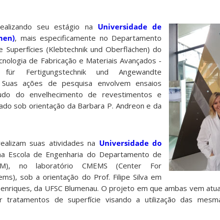
realizando seu estágio na
Universidade de
men)
, mais especificamente no Departamento
 Superfícies (Klebtechnik und Oberflächen) do
cnologia de Fabricação e Materiais Avançados -
ut für Fertigungstechnik und Angewandte
. Suas ações de pesquisa envolvem ensaios
tudo do envelhecimento de revestimentos e
zado sob orientação da Barbara P. Andreon e da
realizam suas atividades na
Universidade do
a Escola de Engenharia do Departamento de
EM), no laboratório CMEMS (Center For
ms), sob a orientação do Prof. Filipe Silva em
 Henriques, da UFSC Blumenau. O projeto em que ambas vem atu
izar tratamentos de superfície visando a utilização das mes