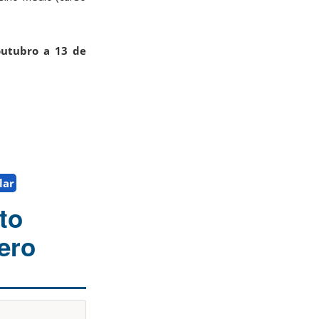
outubro a 13 de
lar
to
nero