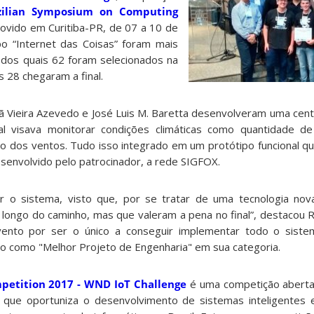
azilian Symposium on Computing
ovido em Curitiba-PR, de 07 a 10 de
 “Internet das Coisas” foram mais
 dos quais 62 foram selecionados na
s 28 chegaram a final.
hã Vieira Azevedo e José Luis M. Baretta desenvolveram uma cent
qual visava monitorar condições climáticas como quantidade d
o dos ventos. Tudo isso integrado em um protótipo funcional que
senvolvido pelo patrocinador, a rede SIGFOX.
r o sistema, visto que, por se tratar de uma tecnologia nov
 longo do caminho, mas que valeram a pena no final”, destacou R
ento por ser o único a conseguir implementar todo o siste
 como "Melhor Projeto de Engenharia" em sua categoria.
etition 2017 - WND IoT Challenge
é uma competição aberta
que oportuniza o desenvolvimento de sistemas inteligentes 