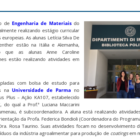
so de
Engenharia de Materiais
do
mente realizando estágio curricular
europeias. As alunas Letícia Silva De
enther estão na Itália e Alemanha,
to que as alunas Anne Caroline
es estão realizando atividades em
mpladas com bolsa de estudo para
es na
Universidade de Parma
no
s Plus – Ação KA107, estabelecido
 do qual a Prof.ª Luciana Maccarini
umenau, é subcoordenadora. A aluna está realizando atividad
rientação da Profa. Federica Bondioli (Coordenadora do Program
Dra. Rosa Taurino. Suas atividades focam no desenvolvimento
síduos da indústria agroalimentar para produção de
coatings
em ma