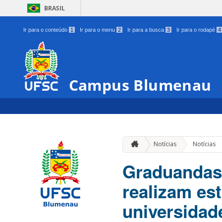
BRASIL
Ir para o conteúdo
1
Ir para o menu
2
Ir para a busca
3
Ir para o rodapé
4
Campus Blumenau
Notícias
Notícias
Graduandas 
realizam es
universidad