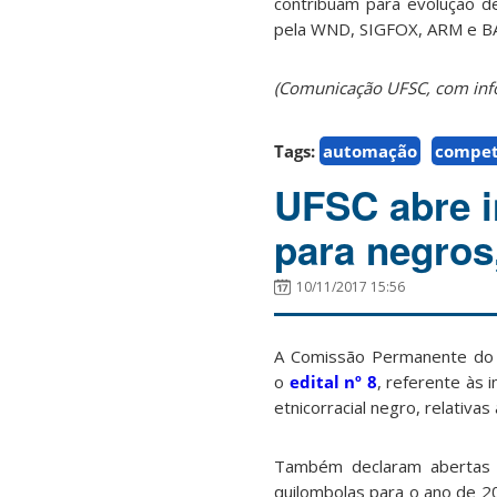
contribuam para evolução de
pela WND, SIGFOX, ARM e BA
(Comunicação UFSC, com inf
Tags:
automação
compet
UFSC abre i
para negros
10/11/2017 15:56
A Comissão Permanente do V
o
edital nº 8
, referente às 
etnicorracial negro, relativas
Também declaram abertas 
quilombolas para o ano de 20