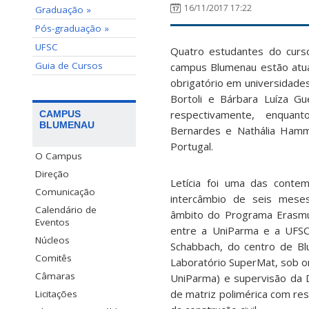
16/11/2017 17:22
Graduação »
Pós-graduação »
UFSC
Quatro estudantes do cur
Guia de Cursos
campus Blumenau estão atual
obrigatório em universidades 
Bortoli e Bárbara Luíza Gu
respectivamente, enquan
CAMPUS
BLUMENAU
Bernardes e Nathália Hamm
Portugal.
O Campus
Direção
Letícia foi uma das conte
Comunicação
intercâmbio de seis mes
Calendário de
âmbito do Programa Erasmu
Eventos
entre a UniParma e a UFSC,
Núcleos
Schabbach, do centro de Bl
Comitês
Laboratório SuperMat, sob o
Câmaras
UniParma) e supervisão da 
de matriz polimérica com re
Licitações