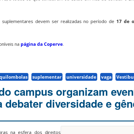
as suplementares devem ser realizadas no período de
17 de 
oníveis na
página da Coperve
.
quilombolas
suplementar
universidade
vaga
Vestibu
 do campus organizam even
a debater diversidade e gê
leiras na esfera dos direitos