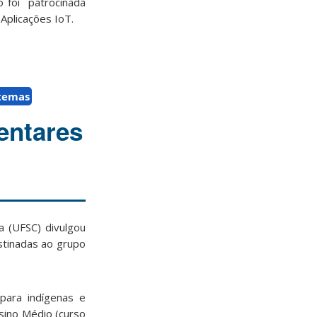
o foi patrocinada
plicações IoT.
stemas
entares
a (UFSC) divulgou
stinadas ao grupo
para indígenas e
sino Médio (curso