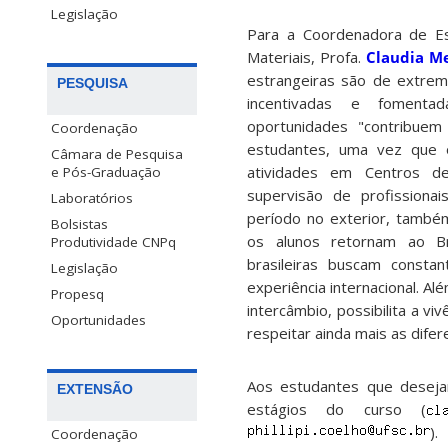
Legislação
Para a Coordenadora de Es
Materiais, Profa.
Claudia Me
estrangeiras são de extre
PESQUISA
incentivadas e fomenta
oportunidades "contribuem
Coordenação
estudantes, uma vez que 
Câmara de Pesquisa
atividades em Centros d
e Pós-Graduação
supervisão de profissionai
Laboratórios
período no exterior, també
Bolsistas
os alunos retornam ao B
Produtividade CNPq
brasileiras buscam consta
Legislação
experiência internacional. A
Propesq
intercâmbio, possibilita a v
Oportunidades
respeitar ainda mais as difer
Aos estudantes que deseja
EXTENSÃO
estágios do curso (
).
Coordenação