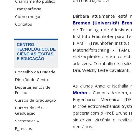
da construção civil.
Chamamento público
Transparência
Bárbara atualmente está 
Como chegar
Bremen (Universität Bre
Contatos
de Tecnologia de Adesivos e
Instituto Fraunhofer para Te
IFAM (Fraunhofer-Instit
CENTRO
Materialforschung - IFAM)
TECNOLÓGICO, DE
CIÊNCIAS EXATAS
eletroquímicos para o es
E EDUCAÇÃO
adesivos. O trabalho é reali
Dra. Welchy Leite Cavalcanti.
Conselho da Unidade
Direção do Centro
As alunas Anne e Nathália 
Departamentos de
Minho
- Campus Azurém, n
Ensino
Engenharia Mecênica (D
Cursos de Graduação
Microelectromechanical Syste
Cursos de Pós-
parceria com o Prof. Bruno
Graduação
sinterizar zircônia e real
Secretarias »
dentários.
Egressos