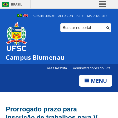
BRASIL
Simplifique!
ACESSIBILIDADE
ALTO CONTRASTE
MAPA DO SITE
Comunica BR
Participe
Acesso à informação
Legislação
Campus Blumenau
Canais
Área Restrita
Administradores do Site
MENU
Prorrogado prazo para
inscrição de trabalhos para V