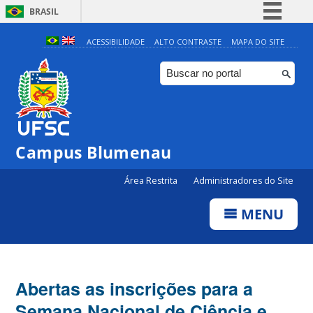
BRASIL
Simplifique!
ACESSIBILIDADE
ALTO CONTRASTE
MAPA DO SITE
Comunica BR
Participe
Acesso à informação
Legislação
Campus Blumenau
Canais
Área Restrita
Administradores do Site
MENU
Abertas as inscrições para a
Semana Nacional de Ciência e