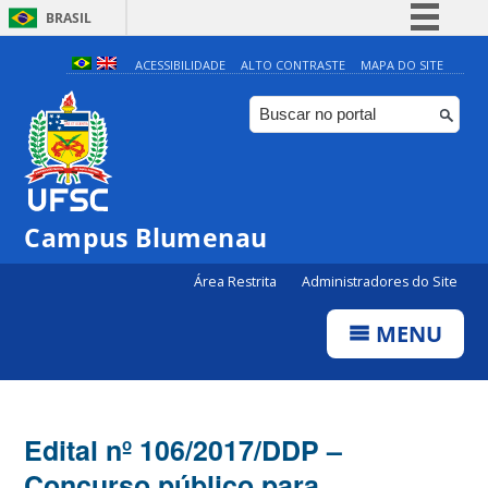
BRASIL
Simplifique!
ACESSIBILIDADE
ALTO CONTRASTE
MAPA DO SITE
Comunica BR
Participe
Acesso à informação
Legislação
Campus Blumenau
Canais
Área Restrita
Administradores do Site
MENU
Edital nº 106/2017/DDP –
Concurso público para