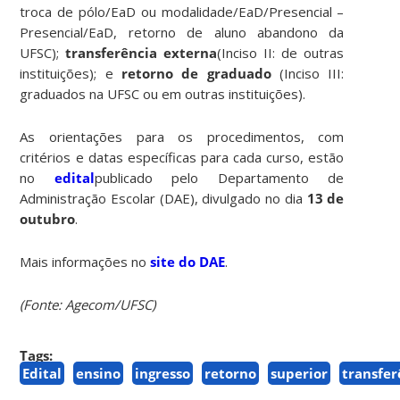
troca de pólo/EaD ou modalidade/EaD/Presencial –
Presencial/EaD, retorno de aluno abandono da
UFSC);
transferência externa
(Inciso II: de outras
instituições); e
retorno de graduado
(Inciso III:
graduados na UFSC ou em outras instituições).
As orientações para os procedimentos, com
critérios e datas específicas para cada curso, estão
no
edital
publicado pelo Departamento de
Administração Escolar (DAE), divulgado no dia
13 de
outubro
.
Mais informações no
site do DAE
.
(Fonte: Agecom/UFSC)
Tags:
Edital
ensino
ingresso
retorno
superior
transfer