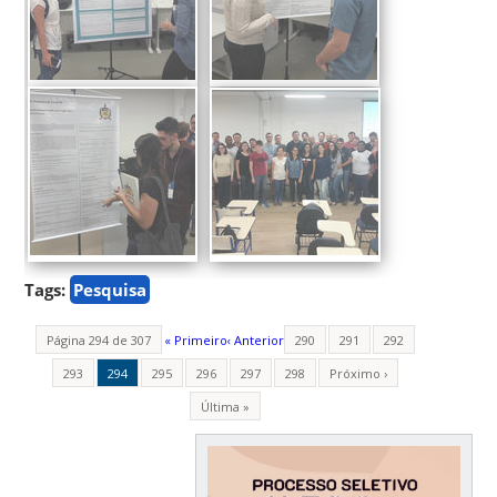
Tags:
Pesquisa
Página 294 de 307
« Primeiro
‹ Anterior
290
291
292
293
294
295
296
297
298
Próximo ›
Última »