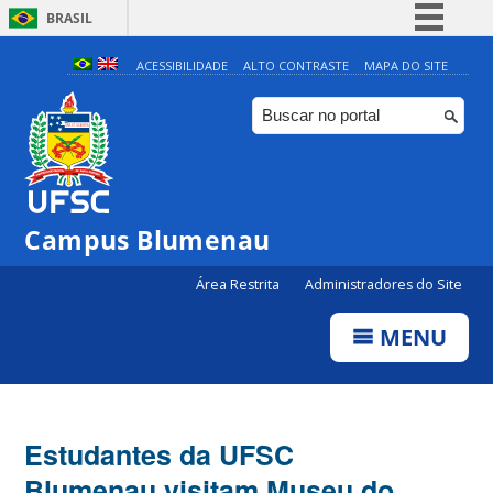
BRASIL
Simplifique!
ACESSIBILIDADE
ALTO CONTRASTE
MAPA DO SITE
Comunica BR
Participe
Acesso à informação
Legislação
Campus Blumenau
Canais
Área Restrita
Administradores do Site
MENU
Estudantes da UFSC
Blumenau visitam Museu do