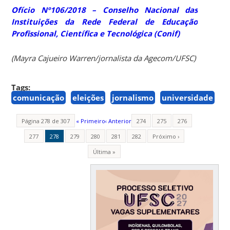
Ofício Nº106/2018 – Conselho Nacional das
Instituições da Rede Federal de Educação
Profissional, Científica e Tecnológica (Conif)
(Mayra Cajueiro Warren/jornalista da Agecom/UFSC)
Tags:
comunicação
eleições
jornalismo
universidade
Página 278 de 307
« Primeiro
‹ Anterior
274
275
276
277
278
279
280
281
282
Próximo ›
Última »