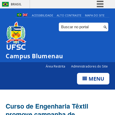
BRASIL
Simplifique!
ACESSIBILIDADE
ALTO CONTRASTE
MAPA DO SITE
Comunica BR
Participe
Acesso à informação
Legislação
Campus Blumenau
Canais
Área Restrita
Administradores do Site
MENU
Curso de Engenharia Têxtil
promove campanha de