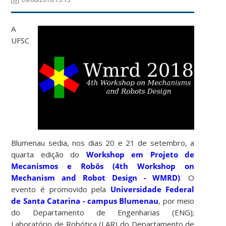
A
UFSC
Blumenau sedia, nos dias 20 e 21 de setembro, a
quarta edição do
Workshop em Projeto de
Mecanismos e Robôs (4th Workshop on
Mechanism and Robot Design - WMRD)
. O
evento é promovido pela
Universidade Federal
de Santa Catarina - campus Blumenau
, por meio
do Departamento de Engenharias (ENG);
Laboratório de Robótica (LAR) do Departamento de