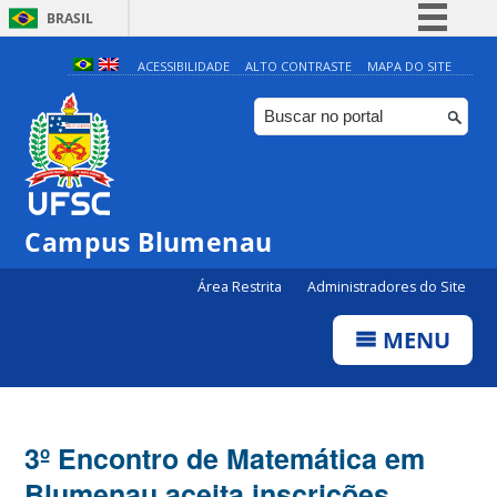
BRASIL
Simplifique!
ACESSIBILIDADE
ALTO CONTRASTE
MAPA DO SITE
Comunica BR
Participe
Acesso à informação
Legislação
Campus Blumenau
Canais
Área Restrita
Administradores do Site
MENU
3º Encontro de Matemática em
Blumenau aceita inscrições