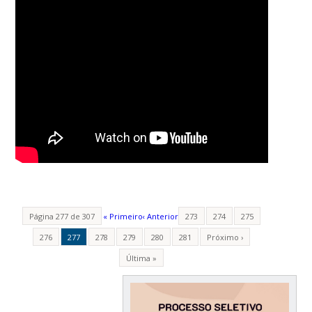
Página 277 de 307
« Primeiro
‹ Anterior
273
274
275
276
277
278
279
280
281
Próximo ›
Última »