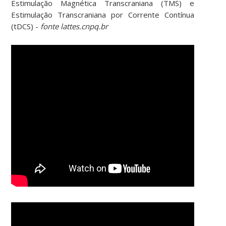
Estimulação Magnética Transcraniana (TMS) e
Estimulação Transcraniana por Corrente Contínua
(tDCS) -
fonte lattes.cnpq.br