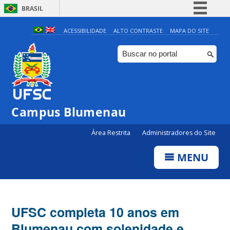
BRASIL
Simplifique!
ACESSIBILIDADE
ALTO CONTRASTE
MAPA DO SITE
Comunica BR
Participe
Acesso à informação
Legislação
Campus Blumenau
Canais
Área Restrita
Administradores do Site
MENU
UFSC completa 10 anos em
Blumenau com solenidade e