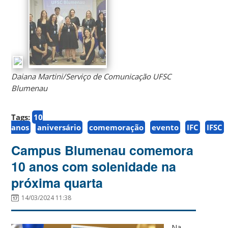
Daiana Martini/Serviço de Comunicação UFSC
Blumenau
Tags:
10
anos
aniversário
comemoração
evento
IFC
IFSC
Campus Blumenau comemora
10 anos com solenidade na
próxima quarta
14/03/2024 11:38
Na