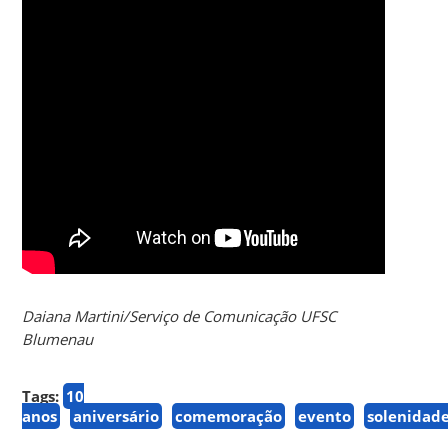
Daiana Martini/Serviço de Comunicação UFSC
Blumenau
Tags:
10
anos
aniversário
comemoração
evento
solenidad