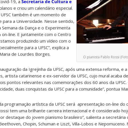
ovid-19, a
Secretaria de Cultura e
lanos e criou um calendário especial.
da UFSC também é um momento de
e para a Universidade. Nesse sentido,
 a Semana da Dança e o Experimenta
on-line. E juntamente com o Centro
, estamos produzindo um vídeo com o
specialmente para a UFSC”, explica a
, Maria de Lourdes Borges.
O pianista Pablo Rossi (Fot
nauguração da Igrejinha da UFSC, após uma extensa reforma, e a
 artista catarinense e ex-servidor da UFSC, cujo mural acaba de
 dois pontos relevantes nas comemorações dos 60 anos da UFSC. 
 cidade, duas conquistas da UFSC para a comunidade”, pontua Ma
 programação artística da UFSC será apresentação on-line do 
Rossi tem uma brilhante carreira internacional e é considerado hoje
or destaque do jovem pianismo brasileiro”, salienta a secretária
Beethoven, Chopin, Schuman e Liszt, Villa-Lobos e Nepomuceno. 