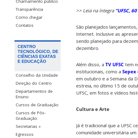
Chamamento público
Transparência
>> Leia na íntegra
“UFSC, 60
Como chegar
Contatos
São planejados lançamentos, 
Internet. Inclusive as aprese
sendo planejado para dezemb
CENTRO
dezembro.
TECNOLÓGICO, DE
CIÊNCIAS EXATAS
E EDUCAÇÃO
Além disso, a
TV UFSC
tem no
institucionais, como a
Sepex
Conselho da Unidade
em outubro e a Semana da D
Direção do Centro
estreia, no último 15 de ou
Departamentos de
UFSC, em fotos e vídeos hist
Ensino
Cursos de Graduação
Cultura e Arte
Cursos de Pós-
Graduação
Já é tradicional que a UFSC 
Secretarias »
comunidade universitária um 
Egressos