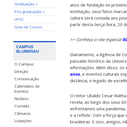
Graduação »
anos de fundação no próxim
instituição, seus fatos mar
Pós-graduação »
cultura será contada aos pou
UFSC
partir desta terça-feira, 20 
Guia de Cursos
>> Conheça o site especial
60
CAMPUS
BLUMENAU
Diariamente, a Agência de Co
passado histórico da Univers
O Campus
informações. Além disso, os 
Direção
anos
, e eventos culturais e
Comunicação
distância, o legado de excel
Calendário de
Eventos
O reitor Ubaldo Cesar Balth
Núcleos
revela, ao longo dos seus 60 
Comitês
enfrentamos uma pandemia, 
Câmaras
e a refletir. Com a força qu
Licitações
brasileiras. E isso, amigos, n