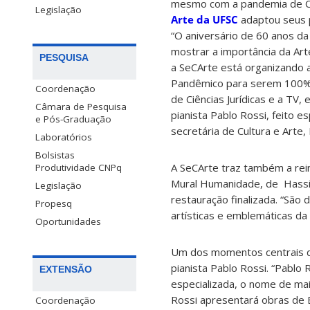
mesmo com a pandemia de C
Legislação
Arte da UFSC
adaptou seus p
“O aniversário de 60 anos 
mostrar a importância da Art
PESQUISA
a SeCArte está organizando
Pandêmico para serem 100% 
Coordenação
de Ciências Jurídicas e a TV
Câmara de Pesquisa
pianista Pablo Rossi, feito e
e Pós-Graduação
secretária de Cultura e Arte
Laboratórios
Bolsistas
A SeCArte traz também a rei
Produtividade CNPq
Mural Humanidade, de Hassis,
Legislação
restauração finalizada. “São
Propesq
artísticas e emblemáticas da
Oportunidades
Um dos momentos centrais da
pianista Pablo Rossi. “Pablo 
EXTENSÃO
especializada, o nome de mai
Rossi apresentará obras de 
Coordenação