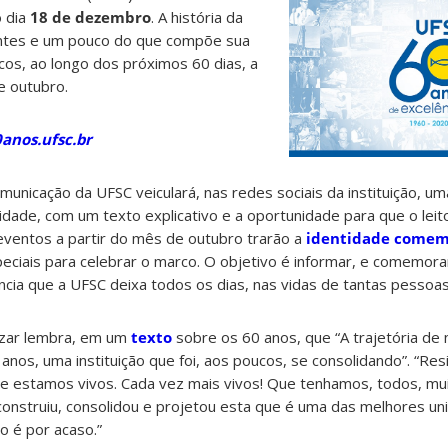
o dia
18 de dezembro
. A história da
cantes e um pouco do que compõe sua
cos, ao longo dos próximos 60 dias, a
de outubro.
anos.ufsc.br
municação da UFSC veiculará, nas redes sociais da instituição, 
idade, com um texto explicativo e a oportunidade para que o lei
eventos a partir do mês de outubro trarão a
identidade comem
speciais para celebrar o marco. O objetivo é informar, e comemor
ência que a UFSC deixa todos os dias, nas vidas de tantas pessoas
azar lembra, em um
texto
sobre os 60 anos, que “A trajetória de
anos, uma instituição que foi, aos poucos, se consolidando”. “Res
e estamos vivos. Cada vez mais vivos! Que tenhamos, todos, m
e construiu, consolidou e projetou esta que é uma das melhores u
ão é por acaso.”