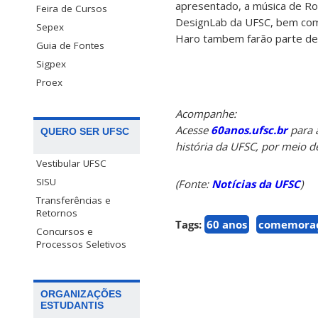
apresentado, a música de Ros
Feira de Cursos
DesignLab da UFSC, bem com
Sepex
Haro tambem farão parte des
Guia de Fontes
Sigpex
Proex
Acompanhe:
Acesse
60anos.ufsc.br
para 
QUERO SER UFSC
história da UFSC, por meio d
Vestibular UFSC
SISU
(Fonte:
Notícias da UFSC
)
Transferências e
Retornos
Tags:
60 anos
comemora
Concursos e
Processos Seletivos
ORGANIZAÇÕES
ESTUDANTIS