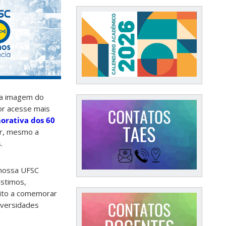
uma imagem do
tor acesse mais
orativa dos 60
ar, mesmo a
.
 nossa UFSC
istimos,
uito a comemorar
niversidades