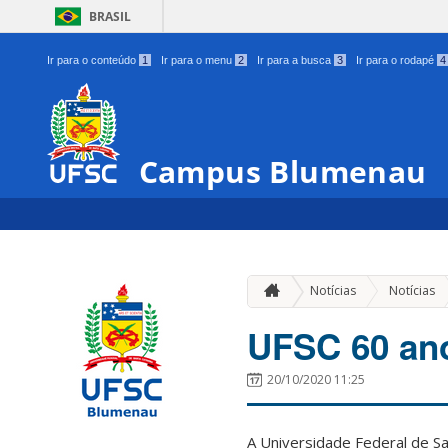
BRASIL
Ir para o conteúdo
1
Ir para o menu
2
Ir para a busca
3
Ir para o rodapé
4
Campus Blumenau
Notícias
Notícias
UFSC 60 an
20/10/2020 11:25
A Universidade Federal de S