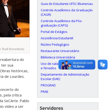
Guia do Estudante UFSC Blumenau
Controle Acadêmico da Graduação
(CAGR)
Controle Acadêmico da Pós-
graduação (CAPG)
Portal de Estágios
Assistência Estudantil
Núcleo Pedagógico
o: Rudi Bonadese)
Restaurante Universitário
Biblioteca Universitária
 reabertura do
Uso de salas aos finais de semana
 ter sua
e feriados
Obras históricas,
Departamento de Administração
ria de Lourdes.
Escolar (DAE)
PROGRAD
concerto do
PRAE
, pela crítica
 da SeCArte. Pablo
No vídeo a ser
Servidores