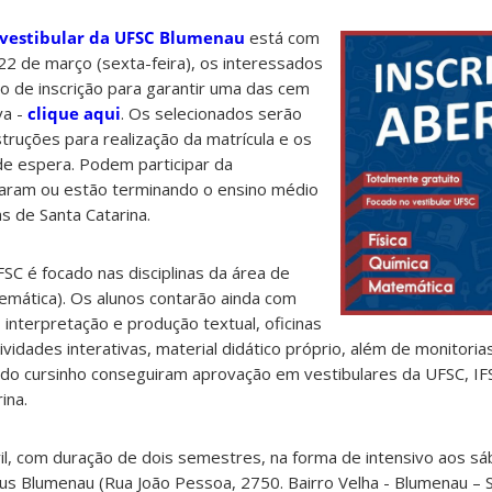
-vestibular da UFSC Blumenau
está com
 22 de março (sexta-feira), os interessados
o de inscrição para garantir uma das cem
va -
clique aqui
. Os selecionados serão
truções para realização da matrícula e os
de espera. Podem participar da
aram ou estão terminando o ensino médio
s de Santa Catarina.
SC é focado nas disciplinas da área de
temática). Os alunos contarão ainda com
, interpretação e produção textual, oficinas
tividades interativas, material didático próprio, além de monitoria
do cursinho conseguiram aprovação em vestibulares da UFSC, IF
ina.
ril, com duração de dois semestres, na forma de intensivo aos s
s Blumenau (Rua João Pessoa, 2750. Bairro Velha - Blumenau – SC