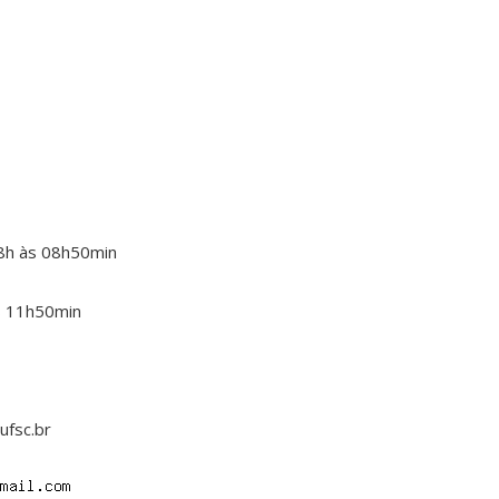
08h às 08h50min
às 11h50min
ufsc.br