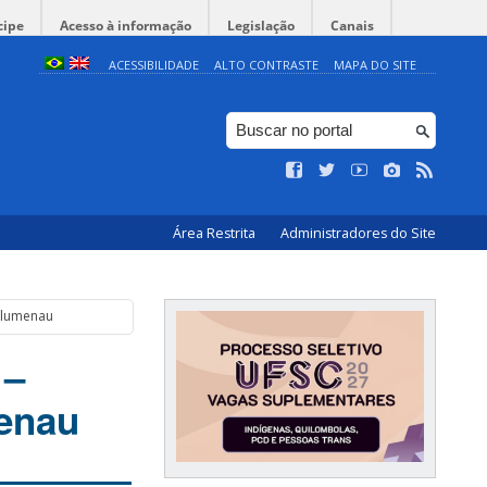
cipe
Acesso à informação
Legislação
Canais
ACESSIBILIDADE
ALTO CONTRASTE
MAPA DO SITE
Área Restrita
Administradores do Site
 Blumenau
 –
menau