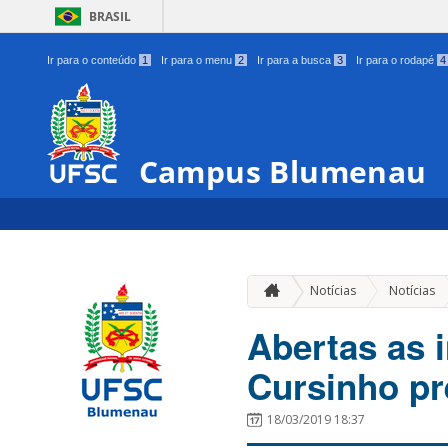
BRASIL
Ir para o conteúdo
1
Ir para o menu
2
Ir para a busca
3
Ir para o rodapé
4
Campus Blumenau
Notícias
Notícias
Abertas as 
Cursinho pr
18/03/2019 18:37