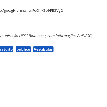
tps://goo.gl/forms/nLnFoO1KSp9FB3Vg2
Comunicação UFSC Blumenau, com informações PréUFSC)
ratuito
público
Vestibular