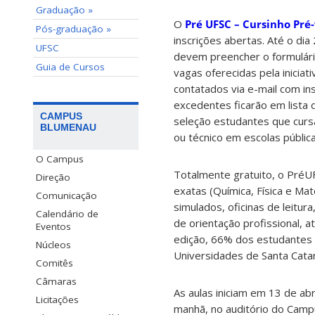
Graduação »
O
Pré UFSC – Cursinho Pré
Pós-graduação »
inscrições abertas. Até o dia
UFSC
devem preencher o formulári
Guia de Cursos
vagas oferecidas pela iniciati
contatados via e-mail com ins
excedentes ficarão em lista 
CAMPUS
seleção estudantes que curs
BLUMENAU
ou técnico em escolas pública
O Campus
Totalmente gratuito, o PréUF
Direção
exatas (Química, Física e Ma
Comunicação
simulados, oficinas de leitura
Calendário de
de orientação profissional, a
Eventos
edição, 66% dos estudantes 
Núcleos
Universidades de Santa Catar
Comitês
Câmaras
As aulas iniciam em 13 de ab
Licitações
manhã, no auditório do Campu