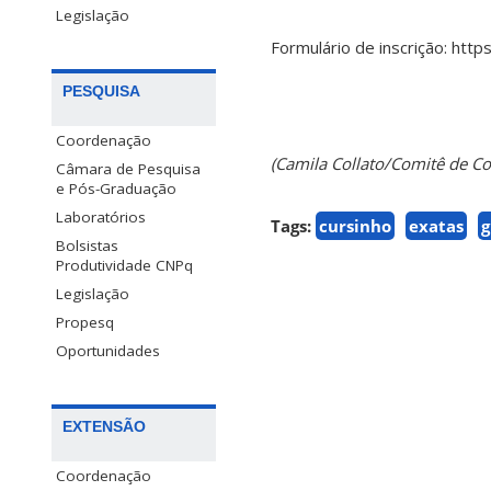
Legislação
Formulário de inscrição: ht
PESQUISA
Coordenação
(Camila Collato/Comitê de 
Câmara de Pesquisa
e Pós-Graduação
Laboratórios
Tags:
cursinho
exatas
g
Bolsistas
Produtividade CNPq
Legislação
Propesq
Oportunidades
EXTENSÃO
Coordenação