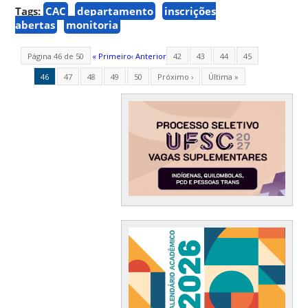
Tags:
CAC
departamento
inscrições
abertas
monitoria
Página 46 de 50
« Primeiro
‹ Anterior
42
43
44
45
46
47
48
49
50
Próximo ›
Última »