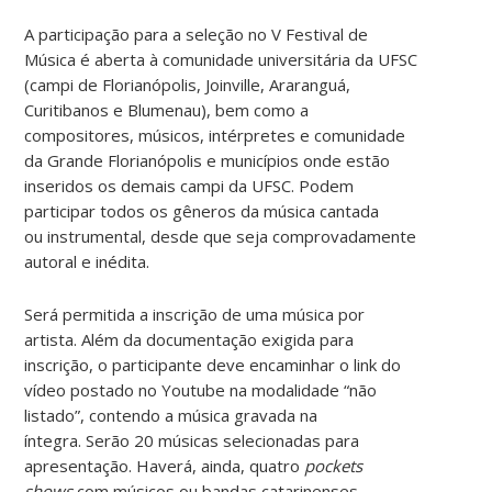
A participação para a seleção no V Festival de
Música é aberta à comunidade universitária da UFSC
(campi de Florianópolis, Joinville, Araranguá,
Curitibanos e Blumenau), bem como a
compositores, músicos, intérpretes e comunidade
da Grande Florianópolis e municípios onde estão
inseridos os demais campi da UFSC
.
Podem
participar
todos os gêneros da música cantada
ou
instrumental, desde que seja comprovadamente
autoral e
inédita
.
Será permitida a inscrição de uma música por
artista.
Além da documentação exigida para
inscrição, o participante deve encaminhar
o li
nk do
vídeo postado no
Youtube na modalidade “não
listado”, contendo a música gravada
na
íntegra
.
Serão 20 músicas selecionadas para
apresentação. Haverá, ainda, quatro
pockets
shows
com músicos ou bandas catarinenses