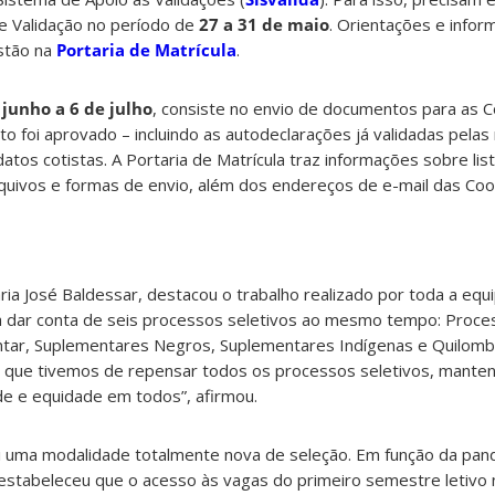
 Validação no período de
27 a 31 de maio
. Orientações e infor
stão na
Portaria de Matrícula
.
 junho a 6 de julho
, consiste no envio de documentos para as 
o foi aprovado – incluindo as autodeclarações já validadas pelas
tos cotistas. A Portaria de Matrícula traz informações sobre lis
uivos e formas de envio, além dos endereços de e-mail das Co
ia José Baldessar, destacou o trabalho realizado por toda a equi
ra dar conta de seis processos seletivos ao mesmo tempo: Proce
ntar, Suplementares Negros, Suplementares Indígenas e Quilomb
já que tivemos de repensar todos os processos seletivos, mante
ade e equidade em todos”, afirmou.
i uma modalidade totalmente nova de seleção. Em função da pan
 estabeleceu que o acesso às vagas do primeiro semestre letivo