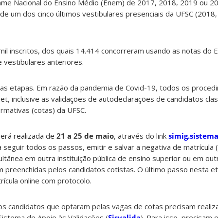
ame Nacional do Ensino Médio (Enem) de 2017, 2018, 2019 ou 2
 de um dos cinco últimos vestibulares presenciais da UFSC (2018,
mil inscritos, dos quais 14.414 concorreram usando as notas do 
 vestibulares anteriores.
as etapas. Em razão da pandemia de Covid-19, todos os proced
et, inclusive as validações de autodeclarações de candidatos clas
irmativas (cotas) da UFSC.
será realizada de
21 a 25 de maio
, através do link
simig.sistema
a seguir todos os passos, emitir e salvar a negativa de matrícula
ultânea em outra instituição pública de ensino superior ou em ou
 preenchidas pelos candidatos cotistas. O último passo nesta et
ícula online com protocolo.
s candidatos que optaram pelas vagas de cotas precisam realiza
istema de Apoio às Validações (
Sisvalida
). Para isso, precisam 