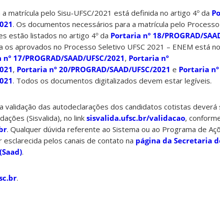
a matrícula pelo Sisu-UFSC/2021 está definida no artigo 4º da
Po
021
. Os documentos necessários para a matrícula pelo Processo
es estão listados no artigo 4º da
Portaria nº 18/PROGRAD/SAA
a os aprovados no Processo Seletivo UFSC 2021 – ENEM está no 
ia nº 17/PROGRAD/SAAD/UFSC/2021
,
Portaria nº
021
,
Portaria nº 20/PROGRAD/SAAD/UFSC/2021
e
Portaria nº
021
. Todos os documentos digitalizados devem estar legíveis.
 validação das autodeclarações dos candidatos cotistas deverá 
dações (Sisvalida), no link
sisvalida.ufsc.br/validacao
, conform
br
. Qualquer dúvida referente ao Sistema ou ao Programa de Açõ
 esclarecida pelos canais de contato na
página da Secretaria d
(Saad)
.
sc.br
.