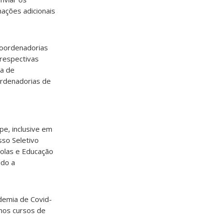
mações adicionais
Coordenadorias
 respectivas
ta de
ordenadorias de
pe, inclusive em
sso Seletivo
olas e Educação
ndo a
demia de Covid-
 nos cursos de