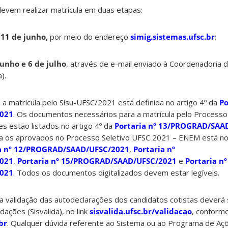
devem realizar matrícula em duas etapas:
 11 de junho,
por meio do endereço
simig.sistemas.ufsc.br
;
junho e 6 de julho
, através de e-mail enviado à Coordenadoria 
).
a matrícula pelo Sisu-UFSC/2021 está definida no artigo 4º da
Po
021
. Os documentos necessários para a matrícula pelo Processo
es estão listados no artigo 4º da
Portaria nº 13/PROGRAD/SAA
a os aprovados no Processo Seletivo UFSC 2021 – ENEM está no 
ia nº 12/PROGRAD/SAAD/UFSC/2021
,
Portaria nº
021
,
Portaria nº 15/PROGRAD/SAAD/UFSC/2021
e
Portaria nº
021
. Todos os documentos digitalizados devem estar legíveis.
 validação das autodeclarações dos candidatos cotistas deverá 
dações (Sisvalida), no link
sisvalida.ufsc.br/validacao
, conform
br
. Qualquer dúvida referente ao Sistema ou ao Programa de Açõ