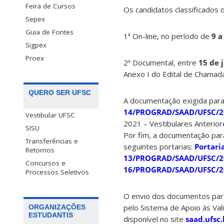
Feira de Cursos
Os candidatos classificados 
Sepex
Guia de Fontes
1ª On-line, no período de
9 a
Sigpex
Proex
2ª Documental, entre
15 de 
Anexo I do Edital de Chamada
QUERO SER UFSC
A documentação exigida para 
14/PROGRAD/SAAD/UFSC/2
Vestibular UFSC
2021 – Vestibulares Anterior
SISU
Por fim, a documentação par
Transferências e
seguintes portarias:
Portar
Retornos
13/PROGRAD/SAAD/UFSC/2
Concursos e
16/PROGRAD/SAAD/UFSC/2
Processos Seletivos
O envio dos documentos para
pelo Sistema de Apoio às Vali
ORGANIZAÇÕES
ESTUDANTIS
disponível no site
saad.ufsc.