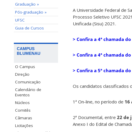
Graduação »
A Universidade Federal de Sa
Pós-graduação »
Processo Seletivo UFSC 2021
UFSC
Unificada (Sisu) 2021.
Guia de Cursos
> Confira a 4ª chamada do
CAMPUS
BLUMENAU
> Confira a 4ª chamada do 
O Campus
> Confira a 5ª chamada do
Direção
Comunicação
Os candidatos classificados 
Calendário de
Eventos
1ª On-line, no período de
16 
Núcleos
Comitês
2ª Documental, entre
22 de 
Câmaras
Anexo I do Edital de Chamada
Licitações