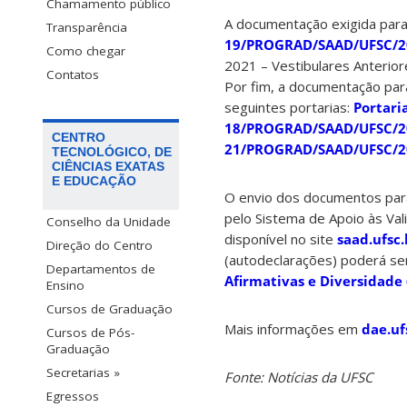
Chamamento público
A documentação exigida para 
Transparência
19/PROGRAD/SAAD/UFSC/2
Como chegar
2021 – Vestibulares Anterior
Contatos
Por fim, a documentação par
seguintes portarias:
Portar
18/PROGRAD/SAAD/UFSC/2
CENTRO
21/PROGRAD/SAAD/UFSC/2
TECNOLÓGICO, DE
CIÊNCIAS EXATAS
E EDUCAÇÃO
O envio dos documentos para
pelo Sistema de Apoio às Vali
Conselho da Unidade
disponível no site
saad.ufsc.
Direção do Centro
(autodeclarações) poderá ser
Departamentos de
Afirmativas e Diversidade 
Ensino
Cursos de Graduação
Mais informações em
dae.uf
Cursos de Pós-
Graduação
Secretarias »
Fonte: Notícias da UFSC
Egressos