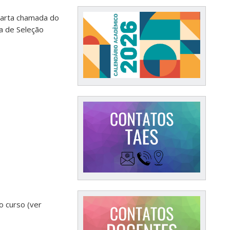
quarta chamada do
a de Seleção
o curso (ver