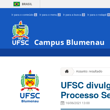
BRASIL
Ir para o conteúdo
1
Ir para o menu
2
Ir para a busca
3
Ir para o rodapé
4
Campus Blumenau
Assunto: resultado
UFSC divulg
Processo Se
16/06/2021 13:00