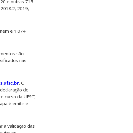
020 e outras 715
 2018.2, 2019,
Enem e 1.074
imentos são
sificados nas
s.ufsc.br
. O
 (declaração de
tro curso da UFSC)
apa é emitir e
r a validação das
enviar os