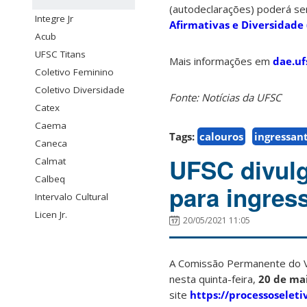
(autodeclarações) poderá ser
Integre Jr
Afirmativas e Diversidade 
Acub
UFSC Titans
Mais informações em
dae.uf
Coletivo Feminino
Coletivo Diversidade
Fonte: Notícias da UFSC
Catex
Caema
Tags:
calouros
ingressan
Caneca
UFSC divulg
Calmat
Calbeq
para ingres
Intervalo Cultural
Licen Jr.
20/05/2021 11:05
A Comissão Permanente do Ve
nesta quinta-feira,
20 de ma
site
https://processoseleti