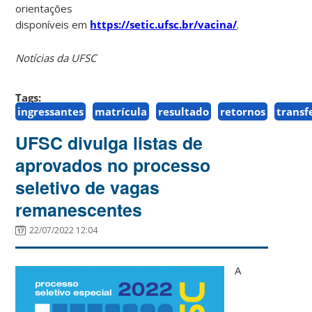
orientações
disponíveis em
https://setic.ufsc.br/vacina/
.
Notícias da UFSC
Tags:
ingressantes
matrícula
resultado
retornos
transf
UFSC divulga listas de
aprovados no processo
seletivo de vagas
remanescentes
22/07/2022 12:04
A