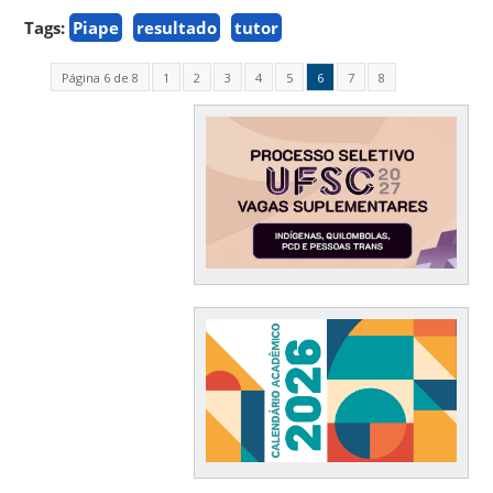
Tags:
Piape
resultado
tutor
Página 6 de 8
1
2
3
4
5
6
7
8