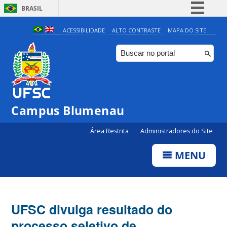
BRASIL
Simplifique!
ACESSIBILIDADE
ALTO CONTRASTE
MAPA DO SITE
Comunica BR
Participe
Acesso à informação
Legislação
Campus Blumenau
Canais
Área Restrita
Administradores do Site
MENU
UFSC divulga resultado do
processo seletivo de