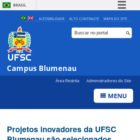
BRASIL
Simplifique!
ACESSIBILIDADE
ALTO CONTRASTE
MAPA DO SITE
Comunica BR
Participe
Acesso à informação
Legislação
Campus Blumenau
Canais
Área Restrita
Administradores do Site
MENU
Projetos inovadores da UFSC
Blumenau são selecionados