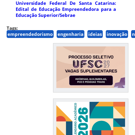
Universidade Federal De Santa Catarina:
Edital de Educação Empreendedora para a
Educação Superior/Sebrae
Tags:
empreendedorismo
engenharia
ideias
inovação
n