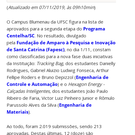
(
Atualizado em 07/11/2019, às 09h10min
)
O Campus Blumenau da UFSC figura na lista de
aprovados para a segunda etapa do
Programa
Centelha/SC
. No resultado, divulgado
pela
Fundação de Amparo à Pesquisa e Inovação
de Santa Catrina (Fapesc)
, no dia 1/11, constam
como classificadas para a nova fase duas iniciativas
da Instituição:
Tracking Bag
, dos estudantes Danielly
Rodrigues, Gabriel Aluizio Ludwig Fonseca, Arthur
Fellipe Roders e Bruno Depizzol (
Engenharia de
Controle e Automação
) e o
Hexagon Energy -
Calçadas Inteligentes,
dos estudantes João Paulo
Ribeiro de Faria, Victor Luiz Pinheiro Junior e Rômulo
Parussolo Alves da Silva (
Engenharia de
Materiais
).
Ao todo, foram 2.019 submissões, sendo 213
aprovadas. Destas últimas, 12 (doze) são