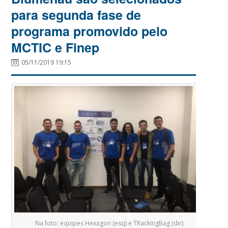
para segunda fase de
programa promovido pelo
MCTIC e Finep
05/11/2019 19:15
Na foto: equipes Hexagon (esq) e TRackingBag (dir).