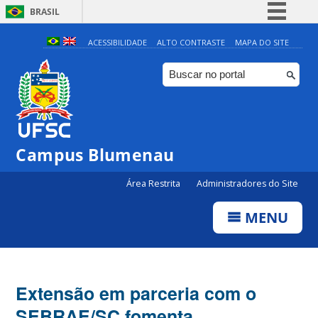
BRASIL
Simplifique!
ACESSIBILIDADE
ALTO CONTRASTE
MAPA DO SITE
Comunica BR
Participe
Acesso à informação
Legislação
Campus Blumenau
Canais
Área Restrita
Administradores do Site
MENU
Extensão em parceria com o
SEBRAE/SC fomenta