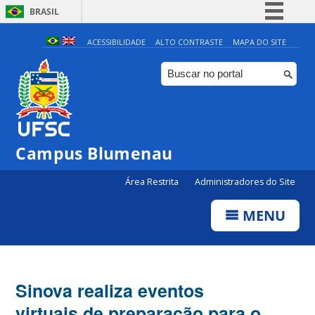
BRASIL
Simplifique!
ACESSIBILIDADE
ALTO CONTRASTE
MAPA DO SITE
Comunica BR
Participe
Acesso à informação
Legislação
Campus Blumenau
Canais
Área Restrita
Administradores do Site
MENU
Sinova realiza eventos
virtuais de preparação para o