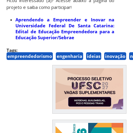
Ficou interessado (a)? Acesse abaixo a página do
projeto e saiba como participar!
Aprendendo a Empreender e Inovar na
Universidade Federal De Santa Catarina:
Edital de Educação Empreendedora para a
Educação Superior/Sebrae
Tags:
empreendedorismo
engenharia
ideias
inovação
n