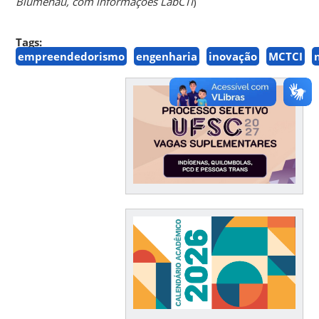
Blumenau, com informações LabCTI
)
Tags:
empreendedorismo
engenharia
inovação
MCTCI