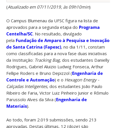
(
Atualizado em 07/11/2019, às 09h10min
)
O Campus Blumenau da UFSC figura na lista de
aprovados para a segunda etapa do
Programa
Centelha/SC
. No resultado, divulgado
pela
Fundação de Amparo à Pesquisa e Inovação
de Santa Catrina (Fapesc)
, no dia 1/11, constam
como classificadas para a nova fase duas iniciativas
da Instituição:
Tracking Bag
, dos estudantes Danielly
Rodrigues, Gabriel Aluizio Ludwig Fonseca, Arthur
Fellipe Roders e Bruno Depizzol (
Engenharia de
Controle e Automação
) e o
Hexagon Energy -
Calçadas Inteligentes,
dos estudantes João Paulo
Ribeiro de Faria, Victor Luiz Pinheiro Junior e Rômulo
Parussolo Alves da Silva (
Engenharia de
Materiais
).
Ao todo, foram 2.019 submissões, sendo 213
aprovadas. Destas últimas, 12 (doze) são