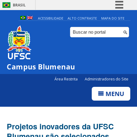
BRASIL
Simplifique!
ACESSIBILIDADE
ALTO CONTRASTE
MAPA DO SITE
Comunica BR
Participe
Acesso à informação
Legislação
Campus Blumenau
Canais
Área Restrita
Administradores do Site
MENU
Projetos inovadores da UFSC
Blumenau são selecionados