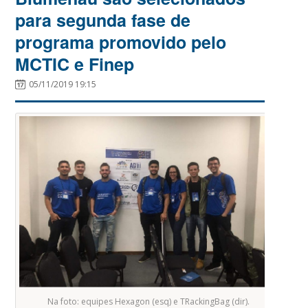
para segunda fase de
programa promovido pelo
MCTIC e Finep
05/11/2019 19:15
Na foto: equipes Hexagon (esq) e TRackingBag (dir).