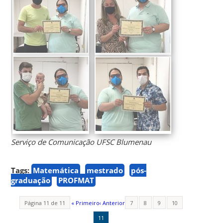
Serviço de Comunicação UFSC Blumenau
Tags:
Matemática
mestrado
pós-
graduação
PROFMAT
Página 11 de 11
« Primeiro
‹ Anterior
7
8
9
10
11