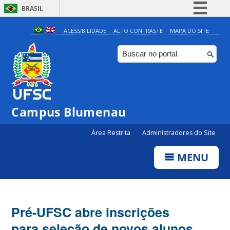
BRASIL
Simplifique!
ACESSIBILIDADE
ALTO CONTRASTE
MAPA DO SITE
Comunica BR
Participe
Acesso à informação
Legislação
Campus Blumenau
Canais
Área Restrita
Administradores do Site
MENU
Pré-UFSC abre inscrições
para seleção de novos alunos