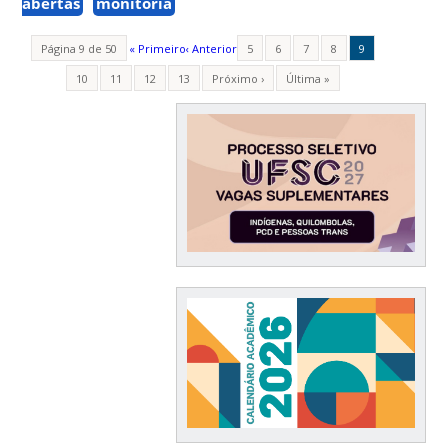
abertas
monitoria
Página 9 de 50
« Primeiro
‹ Anterior
5
6
7
8
9
10
11
12
13
Próximo ›
Última »