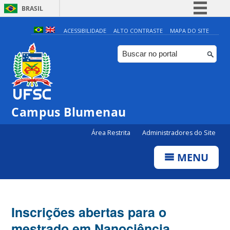
BRASIL
Simplifique!
ACESSIBILIDADE
ALTO CONTRASTE
MAPA DO SITE
Comunica BR
Participe
Acesso à informação
Legislação
Campus Blumenau
Canais
Área Restrita
Administradores do Site
MENU
Inscrições abertas para o
mestrado em Nanociência,