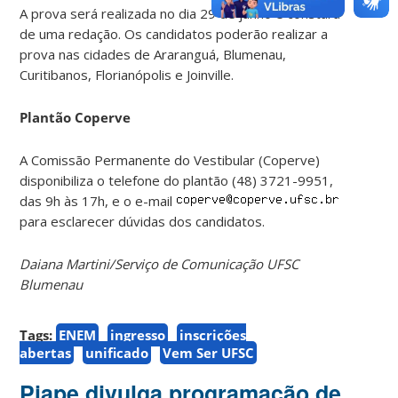
A prova será realizada no dia 29 de junho e constará
de uma redação. Os candidatos poderão realizar a
prova nas cidades de Araranguá, Blumenau,
Curitibanos, Florianópolis e Joinville.
Plantão Coperve
A Comissão Permanente do Vestibular (Coperve)
disponibiliza o telefone do plantão (48) 3721-9951,
das 9h às 17h, e o e-mail
para esclarecer dúvidas dos candidatos.
Daiana Martini/Serviço de Comunicação UFSC
Blumenau
Tags:
ENEM
ingresso
inscrições
abertas
unificado
Vem Ser UFSC
Piape divulga programação de