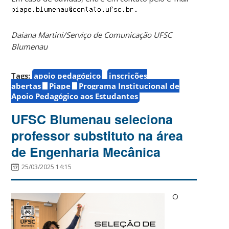
Daiana Martini/Serviço de Comunicação UFSC
Blumenau
Tags:
apoio pedagógico
inscrições
abertas
Piape
Programa Institucional de
Apoio Pedagógico aos Estudantes
UFSC Blumenau seleciona
professor substituto na área
de Engenharia Mecânica
25/03/2025 14:15
O