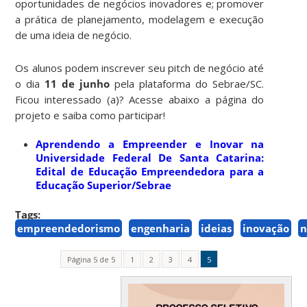
oportunidades de negócios inovadores e; promover
a prática de planejamento, modelagem e execução
de uma ideia de negócio.
Os alunos podem inscrever seu pitch de negócio até
o dia
11 de junho
pela plataforma do Sebrae/SC.
Ficou interessado (a)? Acesse abaixo a página do
projeto e saiba como participar!
Aprendendo a Empreender e Inovar na
Universidade Federal De Santa Catarina:
Edital de Educação Empreendedora para a
Educação Superior/Sebrae
Tags:
empreendedorismo
engenharia
ideias
inovação
n
Página 5 de 5
1
2
3
4
5