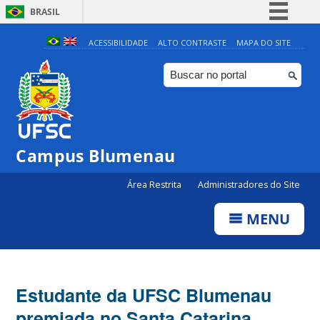
BRASIL
Simplifique!
ACESSIBILIDADE
ALTO CONTRASTE
MAPA DO SITE
Comunica BR
Participe
Acesso à informação
Legislação
Campus Blumenau
Canais
Área Restrita
Administradores do Site
MENU
Estudante da UFSC Blumenau
premiada no Santa Catarina