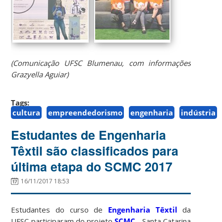
(Comunicação UFSC Blumenau, com informações
Grazyella Aguiar)
Tags:
cultura
empreendedorismo
engenharia
indústria
Estudantes de Engenharia
Têxtil são classificados para
última etapa do SCMC 2017
16/11/2017 18:53
Estudantes do curso de
Engenharia Têxtil
da
UFSC participaram do projeto
SCMC
- Santa Catarina