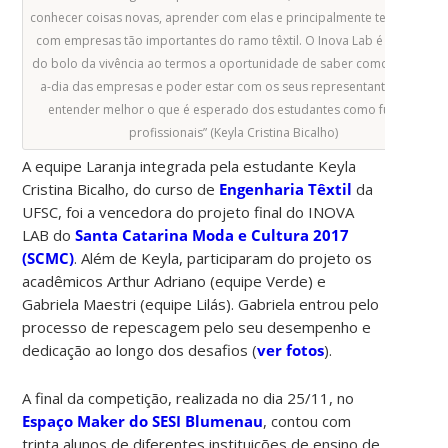
conhecer coisas novas, aprender com elas e principalmente ter contato
com empresas tão importantes do ramo têxtil. O Inova Lab é a cereja
do bolo da vivência ao termos a oportunidade de saber como é o dia-
a-dia das empresas e poder estar com os seus representantes para
entender melhor o que é esperado dos estudantes como futuros
profissionais” (Keyla Cristina Bicalho)
A equipe Laranja integrada pela estudante Keyla
Cristina Bicalho, do curso de
Engenharia Têxtil
da
UFSC, foi a vencedora do projeto final do INOVA
LAB do
Santa Catarina Moda e Cultura 2017
(SCMC)
. Além de Keyla, participaram do projeto os
acadêmicos Arthur Adriano (equipe Verde) e
Gabriela Maestri (equipe Lilás). Gabriela entrou pelo
processo de repescagem pelo seu desempenho e
dedicação ao longo dos desafios (
ver fotos
).
A final da competição, realizada no dia 25/11, no
Espaço Maker do SESI Blumenau
, contou com
trinta alunos de diferentes instituições de ensino de