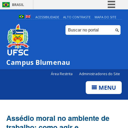
BRASIL
Simplifique!
ACESSIBILIDADE
ALTO CONTRASTE
MAPA DO SITE
Comunica BR
Participe
Acesso à informação
Legislação
Campus Blumenau
Canais
Área Restrita
Administradores do Site
MENU
Assédio moral no ambiente de
trabalho: como agir e