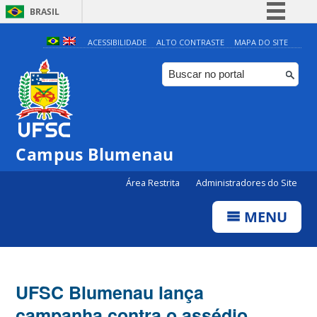
BRASIL
Simplifique!
ACESSIBILIDADE
ALTO CONTRASTE
MAPA DO SITE
Comunica BR
Participe
Acesso à informação
Legislação
Campus Blumenau
Canais
Área Restrita
Administradores do Site
MENU
UFSC Blumenau lança
campanha contra o assédio