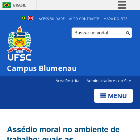
BRASIL
Simplifique!
ACESSIBILIDADE
ALTO CONTRASTE
MAPA DO SITE
Comunica BR
Participe
Acesso à informação
Legislação
Campus Blumenau
Canais
Área Restrita
Administradores do Site
MENU
Assédio moral no ambiente de
trabalho: quais as