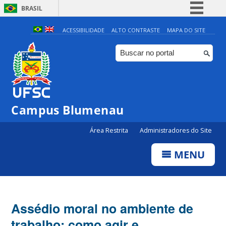
BRASIL
Simplifique!
ACESSIBILIDADE
ALTO CONTRASTE
MAPA DO SITE
Comunica BR
Participe
Acesso à informação
Legislação
Campus Blumenau
Canais
Área Restrita
Administradores do Site
MENU
Assédio moral no ambiente de
trabalho: como agir e