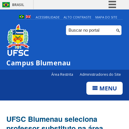
BRASIL
Simplifique!
ACESSIBILIDADE
ALTO CONTRASTE
MAPA DO SITE
Comunica BR
Participe
Acesso à informação
Legislação
Campus Blumenau
Canais
Área Restrita
Administradores do Site
MENU
UFSC Blumenau seleciona
professor substituto na área