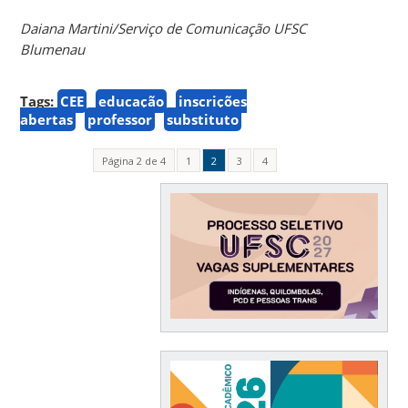
Daiana Martini/Serviço de Comunicação UFSC
Blumenau
Tags:
CEE
educação
inscrições
abertas
professor
substituto
Página 2 de 4
1
2
3
4