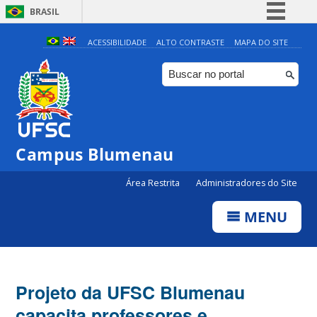
BRASIL
Simplifique!
ACESSIBILIDADE
ALTO CONTRASTE
MAPA DO SITE
Comunica BR
Participe
Acesso à informação
Legislação
Campus Blumenau
Canais
Área Restrita
Administradores do Site
MENU
Projeto da UFSC Blumenau
capacita professores e