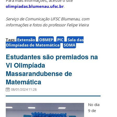
Para mais informações, acesse o site
olimpiadas.blumenau.ufsc.br
.
Serviço de Comunicação UFSC Blumenau, com
informações e fotos do professor Felipe Vieira
Tags:
Extensão
OBMEP
PIC
Sala das
Olimpíadas de Matemática
SOMA
Estudantes são premiados na
VI Olimpíada
Massarandubense de
Matemática
08/01/2024 11:28
No dia
9 de