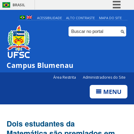
BRASIL
Simplifique!
ACESSIBILIDADE
ALTO CONTRASTE
MAPA DO SITE
Comunica BR
Participe
Acesso à informação
Legislação
Campus Blumenau
Canais
Área Restrita
Administradores do Site
MENU
Dois estudantes da
Matemática são premiados em