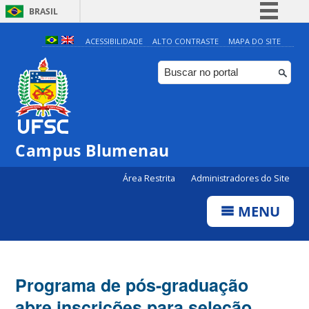
BRASIL
Simplifique!
ACESSIBILIDADE
ALTO CONTRASTE
MAPA DO SITE
Comunica BR
Participe
Acesso à informação
Legislação
Campus Blumenau
Canais
Área Restrita
Administradores do Site
MENU
Programa de pós-graduação
abre inscrições para seleção