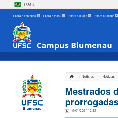
BRASIL
Ir para o conteúdo
1
Ir para o menu
2
Ir para a busca
3
Ir para o rodapé
4
Campus Blumenau
Notícias
Notícias
Mestrados 
prorrogada
19/01/2024 12:35