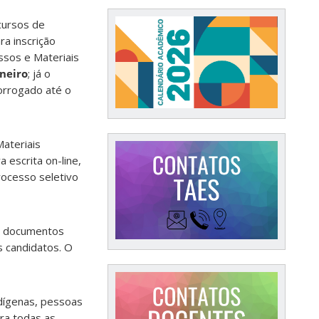
cursos de
a inscrição
sos e Materiais
aneiro
; já o
orrogado até o
ateriais
 escrita on-line,
rocesso seletivo
os documentos
s candidatos. O
dígenas, pessoas
ara todas as