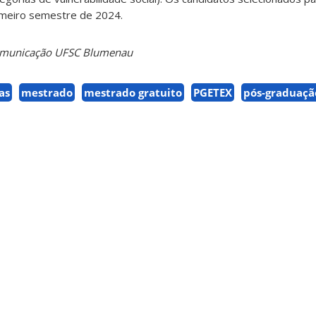
rimeiro semestre de 2024.
Comunicação UFSC Blumenau
as
mestrado
mestrado gratuito
PGETEX
pós-graduaçã