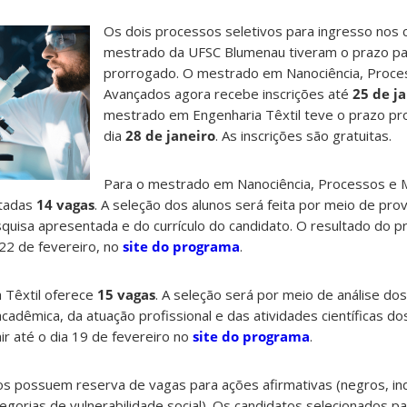
Os dois processos seletivos para ingresso nos 
mestrado da UFSC Blumenau tiveram o prazo par
prorrogado. O mestrado em Nanociência, Proces
Avançados agora recebe inscrições até
25 de j
mestrado em Engenharia Têxtil teve o prazo pr
dia
28 de janeiro
. As inscrições são gratuitas.
Para o mestrado em Nanociência, Processos e M
rtadas
14 vagas
. A seleção dos alunos será feita por meio de prova
quisa apresentada e do currículo do candidato. O resultado do p
 22 de fevereiro, no
site do programa
.
 Têxtil oferece
15 vagas
. A seleção será por meio de análise d
adêmica, da atuação profissional e das atividades científicas do
ir até o dia 19 de fevereiro no
site do programa
.
s possuem reserva de vagas para ações afirmativas (negros, in
egorias de vulnerabilidade social). Os candidatos selecionados p