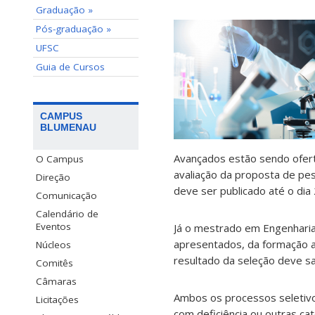
Graduação »
Pós-graduação »
UFSC
Guia de Cursos
CAMPUS
BLUMENAU
Avançados estão sendo ofe
O Campus
avaliação da proposta de pes
Direção
deve ser publicado até o dia
Comunicação
Calendário de
Eventos
Já o mestrado em Engenharia
apresentados, da formação ac
Núcleos
resultado da seleção deve sa
Comitês
Câmaras
Ambos os processos seletivo
Licitações
com deficiência ou outras cat