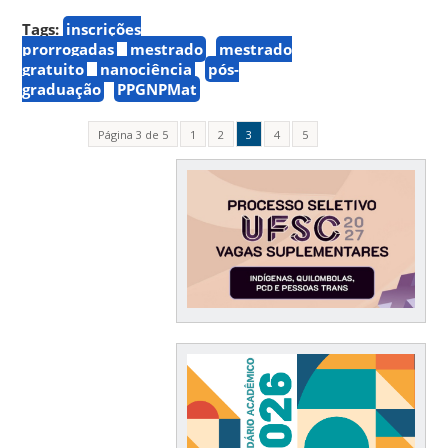
Tags:
inscrições
prorrogadas
mestrado
mestrado
gratuito
nanociência
pós-
graduação
PPGNPMat
Página 3 de 5
1
2
3
4
5