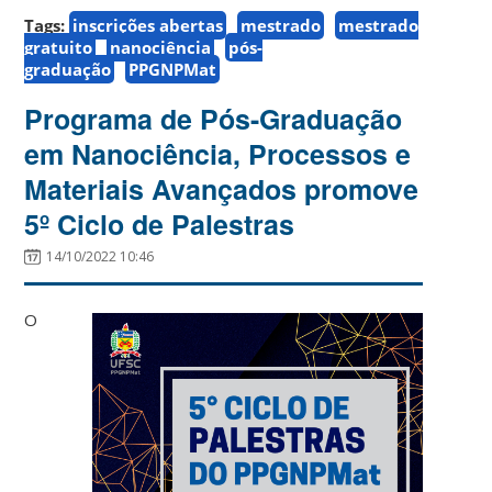
Tags:
inscrições abertas
mestrado
mestrado
gratuito
nanociência
pós-
graduação
PPGNPMat
Programa de Pós-Graduação
em Nanociência, Processos e
Materiais Avançados promove
5º Ciclo de Palestras
14/10/2022 10:46
O