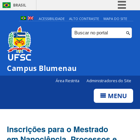
BRASIL
Simplifique!
ACESSIBILIDADE
ALTO CONTRASTE
MAPA DO SITE
Comunica BR
Participe
Acesso à informação
Legislação
Campus Blumenau
Canais
Área Restrita
Administradores do Site
MENU
Inscrições para o Mestrado
em Nanociência, Processos e