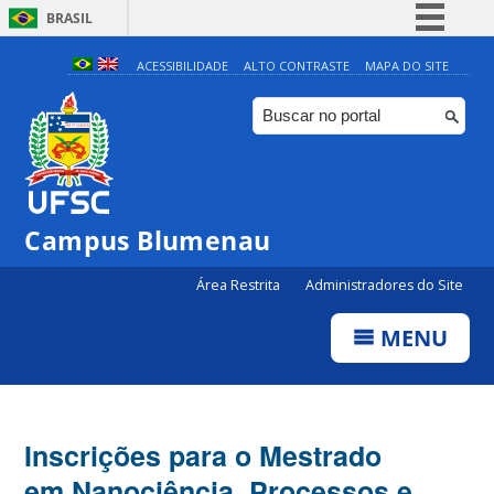
BRASIL
Simplifique!
ACESSIBILIDADE
ALTO CONTRASTE
MAPA DO SITE
Comunica BR
Participe
Acesso à informação
Legislação
Campus Blumenau
Canais
Área Restrita
Administradores do Site
MENU
Inscrições para o Mestrado
em Nanociência, Processos e