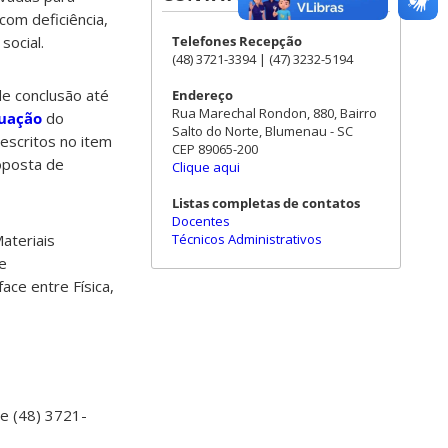
com deficiência,
Telefones Recepção
social.
(48) 3721-3394 | (47) 3232-5194
de conclusão até
Endereço
Rua Marechal Rondon, 880, Bairro
duação
do
Salto do Norte, Blumenau - SC
scritos no item
CEP 89065-200
roposta de
Clique aqui
Listas completas de contatos
Docentes
Técnicos Administrativos
ateriais
e
ce entre Física,
ne (48) 3721-