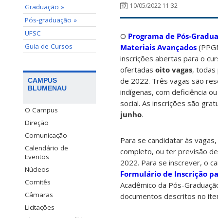
10/05/2022 11:32
Graduação »
Pós-graduação »
UFSC
O
Programa de Pós-Gradua
Guia de Cursos
Materiais Avançados
(PPGN
inscrições abertas para o c
ofertadas
oito vagas
, todas
de 2022. Três vagas são res
CAMPUS
BLUMENAU
indígenas, com deficiência ou
social. As inscrições são gra
O Campus
junho
.
Direção
Comunicação
Para se candidatar às vagas,
Calendário de
completo, ou ter previsão d
Eventos
2022. Para se inscrever, o c
Núcleos
Formulário de Inscrição p
Comitês
Acadêmico da Pós-Graduação
Câmaras
documentos descritos no item
Licitações