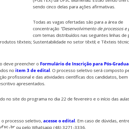
(PGETEX) da UFSC Blumenau. Estão sendo ofer
sendo cinco delas para ações afirmativas.
Todas as vagas ofertadas são para a área de
concentração
“Desenvolvimento de processos e p
com temas distribuídos nas seguintes linhas de 
dutos têxteis; Sustentabilidade no setor têxtil; e Têxteis técnic
ato deve preencher o
Formulário de Inscrição para Pós-Gradu
tados no
item 3 de edital
. O processo seletivo será composto pe
ão profissional e das atividades científicas dos candidatos, be
scritivo apresentados.
ado no site do programa no dia 22 de fevereiro e o início das aula
 o processo seletivo,
acesse o edital
. Em caso de dúvidas, entr
ou pelo Whatsapp (48) 3271-3336.