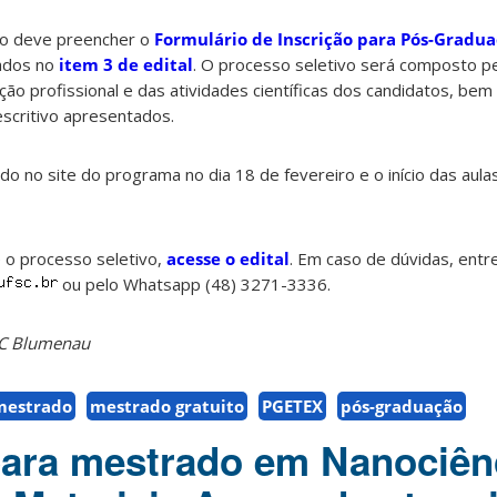
ato deve preencher o
Formulário de Inscrição para Pós-Gradu
tados no
item 3 de edital
. O processo seletivo será composto pe
ão profissional e das atividades científicas dos candidatos, be
scritivo apresentados.
ado no site do programa no dia 18 de fevereiro e o início das aula
 o processo seletivo,
acesse o edital
. Em caso de dúvidas, entr
ou pelo Whatsapp (48) 3271-3336.
SC Blumenau
mestrado
mestrado gratuito
PGETEX
pós-graduação
para mestrado em Nanociên