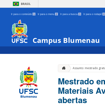
BRASIL
Ir para o conteúdo
1
Ir para o menu
2
Ir para a busca
3
Ir para o rodapé
4
Campus Blumenau
Assunto: mestrado grat
Mestrado em
Materiais A
abertas