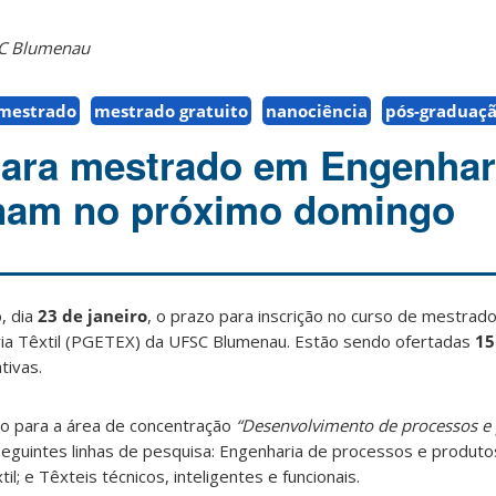
SC Blumenau
mestrado
mestrado gratuito
nanociência
pós-graduaç
para mestrado em Engenhar
inam no próximo domingo
, dia
23 de janeiro
, o prazo para inscrição no curso de mestra
a Têxtil (PGETEX) da UFSC Blumenau. Estão sendo ofertadas
15
tivas.
o para a área de concentração
“Desenvolvimento de processos e 
eguintes linhas de pesquisa: Engenharia de processos e produtos
il; e Têxteis técnicos, inteligentes e funcionais.