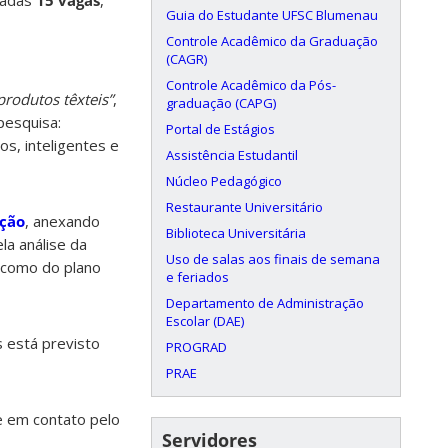
tadas
15 vagas
,
Guia do Estudante UFSC Blumenau
Controle Acadêmico da Graduação
(CAGR)
Controle Acadêmico da Pós-
rodutos têxteis”
,
graduação (CAPG)
pesquisa:
Portal de Estágios
os, inteligentes e
Assistência Estudantil
Núcleo Pedagógico
Restaurante Universitário
ação
, anexando
Biblioteca Universitária
la análise da
Uso de salas aos finais de semana
m como do plano
e feriados
Departamento de Administração
Escolar (DAE)
s está previsto
PROGRAD
PRAE
e em contato pelo
Servidores