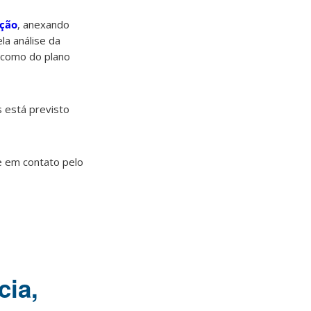
ação
, anexando
la análise da
m como do plano
s está previsto
e em contato pelo
cia,