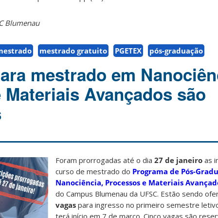
SC Blumenau
mestrado
mestrado gratuito
PGETEX
pós-graduação
para mestrado em Nanociên
 Materiais Avançados são
s
Foram prorrogadas até o dia
27 de janeiro
as i
curso de mestrado do
Programa de Pós-Grad
Nanociência, Processos e Materiais Avançad
do Campus Blumenau da UFSC. Estão sendo ofe
vagas
para ingresso no primeiro semestre letiv
terá início em 7 de março. Cinco vagas são rese