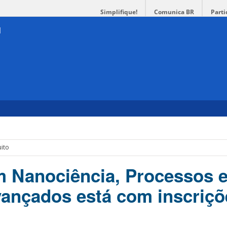
Simplifique!
Comunica BR
Parti
uito
 Nanociência, Processos 
vançados está com inscriçõ