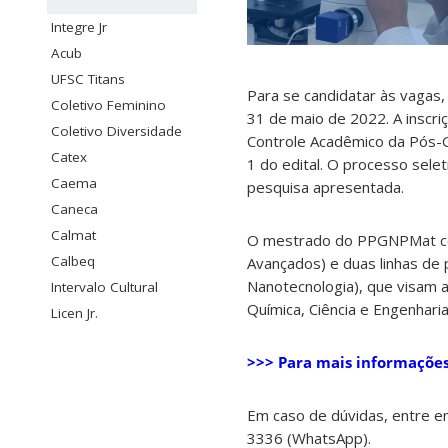
Integre Jr
Acub
UFSC Titans
Para se candidatar às vagas,
Coletivo Feminino
31 de maio de 2022. A inscri
Coletivo Diversidade
Controle Acadêmico da Pós-
Catex
1 do edital. O processo sele
Caema
pesquisa apresentada.
Caneca
Calmat
O mestrado do PPGNPMat con
Calbeq
Avançados) e duas linhas de
Nanotecnologia), que visam a
Intervalo Cultural
Química, Ciência e Engenhari
Licen Jr.
>>> Para mais informações,
Em caso de dúvidas, entre e
3336 (WhatsApp).