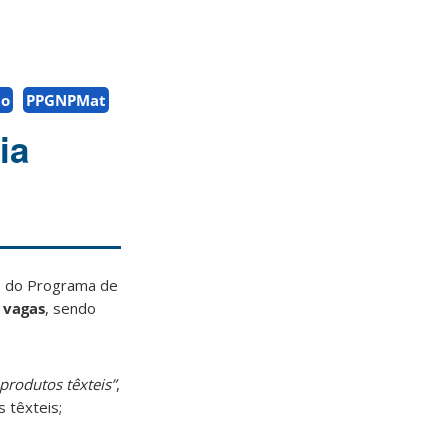
ão
PPGNPMat
ia
do do Programa de
 vagas
, sendo
produtos têxteis”
,
 têxteis;