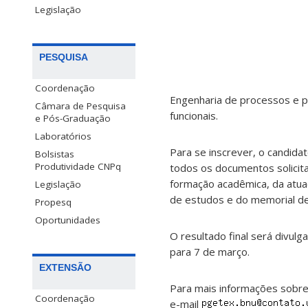
Legislação
PESQUISA
Coordenação
Engenharia de processos e pro
Câmara de Pesquisa
funcionais.
e Pós-Graduação
Laboratórios
Para se inscrever, o candid
Bolsistas
Produtividade CNPq
todos os documentos solici
formação acadêmica, da atuaç
Legislação
de estudos e do memorial de
Propesq
Oportunidades
O resultado final será divulg
para 7 de março.
EXTENSÃO
Para mais informações sobre
Coordenação
e-mail