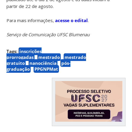
partir de 22 de agosto.
Para mais informações,
acesse o edital
.
Serviço de Comunicação UFSC Blumenau
Tags:
inscrições
prorrogadas
mestrado
mestrado
gratuito
nanociência
pós-
graduação
PPGNPMat