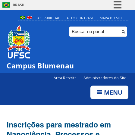
BRASIL
Simplifique!
ACESSIBILIDADE
ALTO CONTRASTE
MAPA DO SITE
Comunica BR
Participe
Acesso à informação
Legislação
Campus Blumenau
Canais
Área Restrita
Administradores do Site
MENU
Inscrições para mestrado em
Nanociência, Processos e